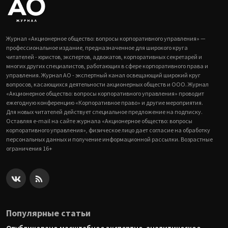
Журнал «Акционерное общество: вопросы корпоративного управления» —
профессиональное издание, предназначенное для широкого круга
читателей - юристов, экспертов, адвокатов, корпоративных секретарей и
многих других специалистов, работающих в сфере корпоративного права и
управления. Журнал АО - экспертный канал освещающий широкий круг
вопросов, касающихся деятельности акционерных обществ и ООО. Журнал
«Акционерное общество: вопросы корпоративного управления» проводит
ежегодную конференцию «Корпоративное право» и другие мероприятия.
Для новых читателей действует специальное предложение на подписку.
Оставляя e-mail на сайте журнала «Акционерное общество: вопросы
корпоративного управления», физическое лицо дает согласие на обработку
персональных данных и получение информационной рассылки. Возрастные
ограничения 16+
Популярные статьи