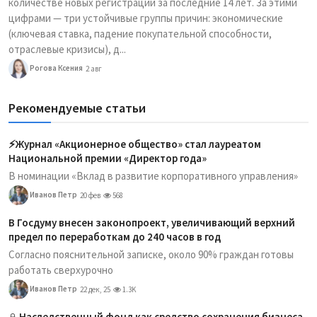
количестве новых регистраций за последние 14 лет. За этими
цифрами — три устойчивые группы причин: экономические
(ключевая ставка, падение покупательной способности,
отраслевые кризисы), д...
Рогова Ксения
2 авг
Рекомендуемые статьи
⚡️Журнал «Акционерное общество» стал лауреатом
Национальной премии «Директор года»
В номинации «Вклад в развитие корпоративного управления»
Иванов Петр
20 фев
568
В Госдуму внесен законопроект, увеличивающий верхний
предел по переработкам до 240 часов в год
Согласно пояснительной записке, около 90% граждан готовы
работать сверхурочно
Иванов Петр
22 дек, 25
1.3K
Наследственный фонд как средство сохранения бизнеса