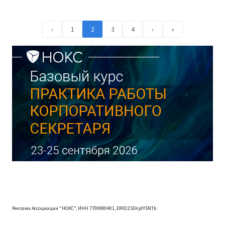
‹
1
2
3
4
›
»
Реклама Ассоциации "НОКС", ИНН 7709980401, ERID:2SDnjdY5NTb