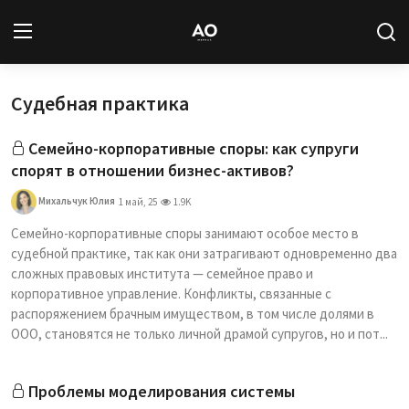
Судебная практика
Вход
Регистрация
Семейно-корпоративные споры: как супруги
Новости
спорят в отношении бизнес-активов?
Статьи
Михальчук Юлия
1 май, 25
1.9K
Семейно-корпоративные споры занимают особое место в
Авторы
судебной практике, так как они затрагивают одновременно два
сложных правовых института — семейное право и
Архив
корпоративное управление. Конфликты, связанные с
распоряжением брачным имуществом, в том числе долями в
База знаний
ООО, становятся не только личной драмой супругов, но и пот...
Подписка
Проблемы моделирования системы