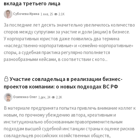
вклада третьего лица
Субочева Ирина
1 янв, 25
2.1K
За последние лет десять значительно увеличилось количество
споров между супругами за участие и доли (акции) в бизнесе.
У корпоративных юристов даже появились два термина
«наследственно-корпоративные» и «семейно-корпоративные»
споры, а судебная практика регулярно пополняется
разнообразными кейсами, в соответствии с кото...
Участие совладельца в реализации бизнес-
проектов компании: о новых подходах ВС РФ
Осипенко Олег
1 дек, 24
2.2K
В материале предпринята попытка привлечь внимание коллег к
новым, по прочному убеждению автора, креативным и
институционально обоснованным правоприменительным
подходам высшей судебной инстанции страны к оценке рисков
совладельцев российских хозяйственных обществ,