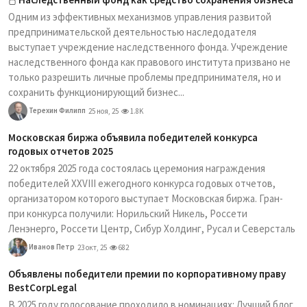
Одним из эффективных механизмов управления развитой
предпринимательской деятельностью наследодателя
выступает учреждение наследственного фонда. Учреждение
наследственного фонда как правового института призвано не
только разрешить личные проблемы предпринимателя, но и
сохранить функционирующий бизнес...
Терехин Филипп
25 ноя, 25
1.8K
Московская биржа объявила победителей конкурса
годовых отчетов 2025
22 октября 2025 года состоялась церемония награждения
победителей XXVIII ежегодного конкурса годовых отчетов,
организатором которого выступает Московская биржа. Гран-
при конкурса получили: Норильский Никель, Россети
Ленэнерго, Россети Центр, Сибур Холдинг, Русал и Северсталь
Иванов Петр
23 окт, 25
682
Объявлены победители премии по корпоративному праву
BestCorpLegal
В 2025 году голосование проходило в номинациях: Лучший блог