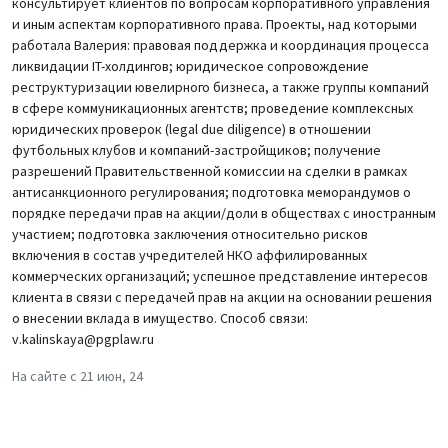
консультирует клиентов по вопросам корпоративного управления
и иным аспектам корпоративного права. Проекты, над которыми
работала Валерия: правовая поддержка и координация процесса
ликвидации IT-холдингов; юридическое сопровождение
реструктуризации ювелирного бизнеса, а также группы компаний
в сфере коммуникационных агентств; проведение комплексных
юридических проверок (legal due diligence) в отношении
футбольных клубов и компаний-застройщиков; получение
разрешений Правительственной комиссии на сделки в рамках
антисанкционного регулирования; подготовка меморандумов о
порядке передачи прав на акции/доли в обществах с иностранным
участием; подготовка заключения относительно рисков
включения в состав учредителей НКО аффилированных
коммерческих организаций; успешное представление интересов
клиента в связи с передачей прав на акции на основании решения
о внесении вклада в имущество. Способ связи:
v.kalinskaya@pgplaw.ru
На сайте с 21 июн, 24