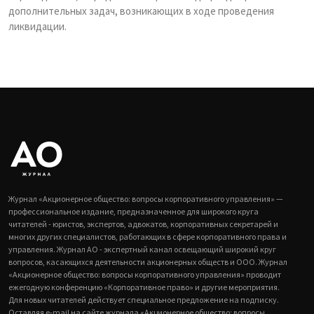
дополнительных задач, возникающих в ходе проведения
ликвидации.
Журнал «Акционерное общество: вопросы корпоративного управления» —
профессиональное издание, предназначенное для широкого круга
читателей - юристов, экспертов, адвокатов, корпоративных секретарей и
многих других специалистов, работающих в сфере корпоративного права и
управления. Журнал АО - экспертный канал освещающий широкий круг
вопросов, касающихся деятельности акционерных обществ и ООО. Журнал
«Акционерное общество: вопросы корпоративного управления» проводит
ежегодную конференцию «Корпоративное право» и другие мероприятия.
Для новых читателей действует специальное предложение на подписку.
Оставляя e-mail на сайте журнала «Акционерное общество: вопросы