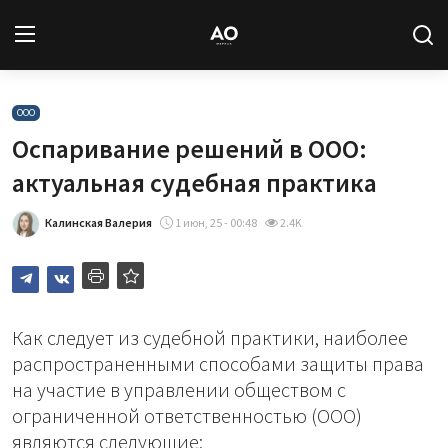
Вход
Регистрация
ООО
Оспаривание решений в ООО:
Новости
актуальная судебная практика
Статьи
Калинская Валерия
1 июн, 25 - 00:48
2.4K
Авторы
Архив
Как следует из судебной практики, наиболее
распространенными способами защиты права
База знаний
на участие в управлении обществом с
ограниченной ответственностью (ООО)
Подписка
являются следующие: