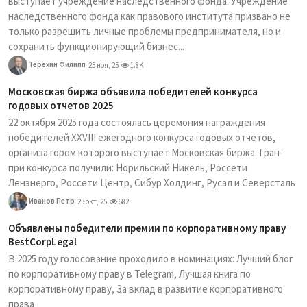
выступает учреждение наследственного фонда. Учреждение
наследственного фонда как правового института призвано не
только разрешить личные проблемы предпринимателя, но и
сохранить функционирующий бизнес...
Терехин Филипп
25 ноя, 25
1.8K
Московская биржа объявила победителей конкурса
годовых отчетов 2025
22 октября 2025 года состоялась церемония награждения
победителей XXVIII ежегодного конкурса годовых отчетов,
организатором которого выступает Московская биржа. Гран-
при конкурса получили: Норильский Никель, Россети
Ленэнерго, Россети Центр, Сибур Холдинг, Русал и Северсталь
Иванов Петр
23 окт, 25
682
Объявлены победители премии по корпоративному праву
BestCorpLegal
В 2025 году голосование проходило в номинациях: Лучший блог
по корпоративному праву в Telegram, Лучшая книга по
корпоративному праву, За вклад в развитие корпоративного
права