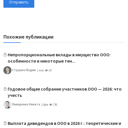
Отправить
Похожие публикации
Непропорциональные вклады в имущество ООО:
особенности и некоторые тен...
Струшко Вaдим
1 янв
1K
Годовое общее собрание участников ООО — 2026: что
учесть
Лимаренко Никита
1 фев
736
Выплата дивидендов в ООО в 2026 г.: теоретические и