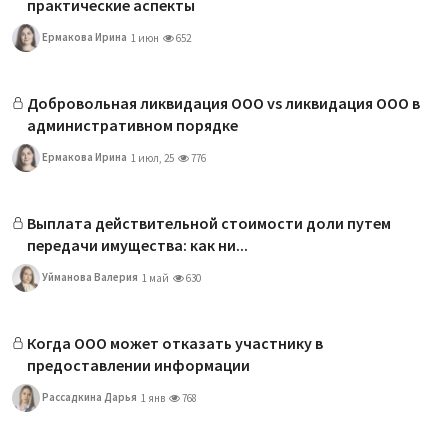
практические аспекты
Ермакова Ирина
1 июн
652
Добровольная ликвидация ООО vs ликвидация ООО в
административном порядке
Ермакова Ирина
1 июл, 25
776
Выплата действительной стоимости доли путем
передачи имущества: как ни...
Уйманова Валерия
1 май
630
Когда ООО может отказать участнику в
предоставлении информации
Рассадкина Дарья
1 янв
768