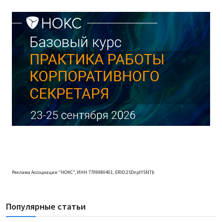
Реклама Ассоциации "НОКС", ИНН 7709980401, ERID:2SDnjdY5NTb
Популярные статьи