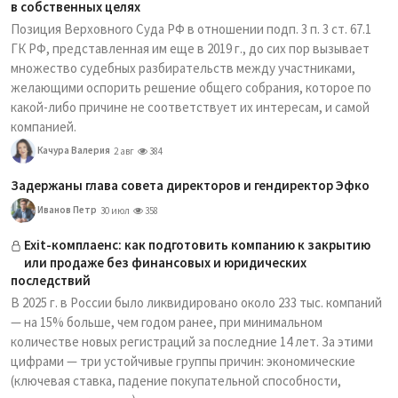
в собственных целях
Позиция Верховного Суда РФ в отношении подп. 3 п. 3 ст. 67.1
ГК РФ, представленная им еще в 2019 г., до сих пор вызывает
множество судебных разбирательств между участниками,
желающими оспорить решение общего собрания, которое по
какой-либо причине не соответствует их интересам, и самой
компанией.
Качура Валерия
2 авг
384
Задержаны глава совета директоров и гендиректор Эфко
Иванов Петр
30 июл
358
Exit-комплаенс: как подготовить компанию к закрытию
или продаже без финансовых и юридических
последствий
В 2025 г. в России было ликвидировано около 233 тыс. компаний
— на 15% больше, чем годом ранее, при минимальном
количестве новых регистраций за последние 14 лет. За этими
цифрами — три устойчивые группы причин: экономические
(ключевая ставка, падение покупательной способности,