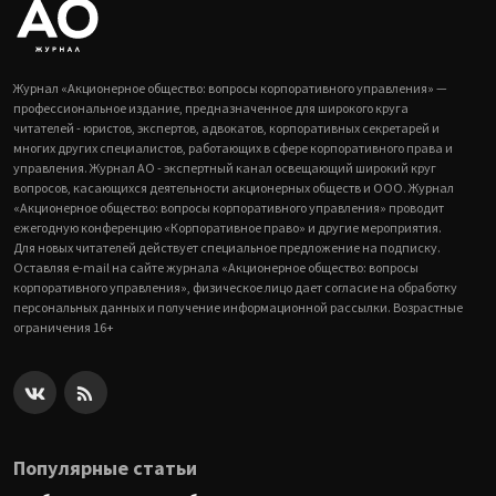
Журнал «Акционерное общество: вопросы корпоративного управления» —
профессиональное издание, предназначенное для широкого круга
читателей - юристов, экспертов, адвокатов, корпоративных секретарей и
многих других специалистов, работающих в сфере корпоративного права и
управления. Журнал АО - экспертный канал освещающий широкий круг
вопросов, касающихся деятельности акционерных обществ и ООО. Журнал
«Акционерное общество: вопросы корпоративного управления» проводит
ежегодную конференцию «Корпоративное право» и другие мероприятия.
Для новых читателей действует специальное предложение на подписку.
Оставляя e-mail на сайте журнала «Акционерное общество: вопросы
корпоративного управления», физическое лицо дает согласие на обработку
персональных данных и получение информационной рассылки. Возрастные
ограничения 16+
Популярные статьи