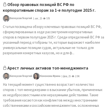
Обзор правовых позиций ВС РФ по
корпоративным спорам за 1-е полугодие 2025 г.
Белоусов Георгий
1 авг, 25
578
Статья посвящена обзору ключевых правовых позиций ВС РФ,
сформулированных в ходе рассмотрения корпоративных
споров в первом полугодии 2025 г. Среди определений ВС РФ за
указанный период отобраны те, которые выражают наиболее
универсальные позиции судов, актуальные не только для
разрешения конкретных казусов, но и для ф...
Арест личных активов топ-менеджмента
Белоусов Георгий
Кононова Ирина
1 фев, 25
2.9K
На текущий момент существенно возрастает количество
споров с топ-менеджерами о взыскании убытков, причиненных
их недобросовестными или неразумными действиями. Такие
требования касаются как конфликтов между иностранными
собственниками и российским менеджментом, осложненных