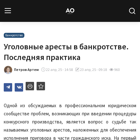
Вход
Регистрация
Банкротство
Уголовные аресты в банкротстве.
Новости
Последняя практика
Статьи
Петров Артем
22 апр, 25 - 14:58
23 апр, 25 - 09:18
960
Авторы
Архив
Одной из обсуждаемых в профессиональном юридическом
сообществе проблем, возникающих при введении процедуры
База знаний
конкурсного производства, является вопрос о судьбе так
Подписка
называемых уголовных арестов, наложенных для обеспечения
исполнения приговора в части гражданского иска. На первый