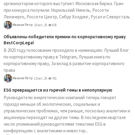
организатором которого выступает Московская биржа. Гран-
при конкурса получили: Норильский Никель, Россети
Ленэнерго, Россети Центр, Сибур Холдинг, Русал и Северсталь
Иванов Петр
23 окт, 25
678
Объявлены победители премии по корпоративному праву
BestCorpLegal
В 2025 году голосование проходило в номинациях: Лучший блог
по корпоративному праву в Telegram, Лучшая книга по
корпоративному праву, За вклад в развитие корпоративного
права
Иванов Петр
13 окт, 25
701
ESG превращается из горячей темы в непопулярную
Руководители энергетических компаний теперь говорят
гораздо меньше об экологических, социальных и
управленческих проблемах, чем раньше, поскольку аналитики и
акционеры переходят на другие темы. В последнем квартале
число упоминаний руководителями тематики ESG в
конференциях с аналитиками и инвестор...