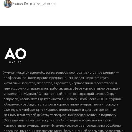
Иванов Петр
30 сен, 25
826
Журнал «Акционерное общество: вопросы корпоративного управления» —
профессиональное издание, предназначенное для широкого круга
читателей - юристов, экспертов, адвокатов, корпоративных секретарей и
многих других специалистов, работающих в сфере корпоративного права и
управления. Журнал АО - экспертный канал освещающий широкий круг
вопросов, касающихся деятельности акционерных обществ и ООО. Журнал
«Акционерное общество: вопросы корпоративного управления» проводит
ежегодную конференцию «Корпоративное право» и другие мероприятия.
Для новых читателей действует специальное предложение на подписку.
Оставляя e-mail на сайте журнала «Акционерное общество: вопросы
корпоративного управления», физическое лицо дает согласие на обработку
персональных данных и получение информационной рассылки. Возрастные