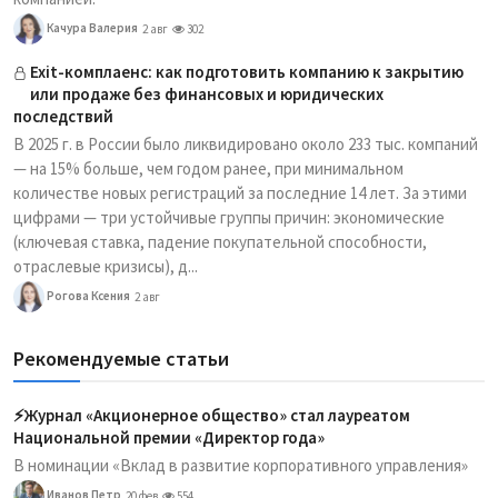
Качура Валерия
2 авг
302
Exit-комплаенс: как подготовить компанию к закрытию
или продаже без финансовых и юридических
последствий
В 2025 г. в России было ликвидировано около 233 тыс. компаний
— на 15% больше, чем годом ранее, при минимальном
количестве новых регистраций за последние 14 лет. За этими
цифрами — три устойчивые группы причин: экономические
(ключевая ставка, падение покупательной способности,
отраслевые кризисы), д...
Рогова Ксения
2 авг
Рекомендуемые статьи
⚡️Журнал «Акционерное общество» стал лауреатом
Национальной премии «Директор года»
В номинации «Вклад в развитие корпоративного управления»
Иванов Петр
20 фев
554