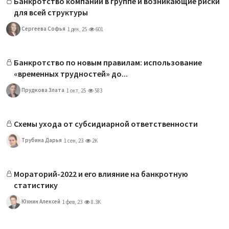
Банкротство компании в группе и возникающие риски
для всей структуры
Сергеева Софья
1 дек, 25
601
Банкротство по новым правилам: использование
«временных трудностей» до...
Прудкова Злата
1 окт, 25
583
Схемы ухода от субсидиарной ответственности
Трубина Дарья
1 сен, 23
2K
Мораторий-2022 и его влияние на банкротную
статистику
Юхнин Алексей
1 фев, 23
8.3K