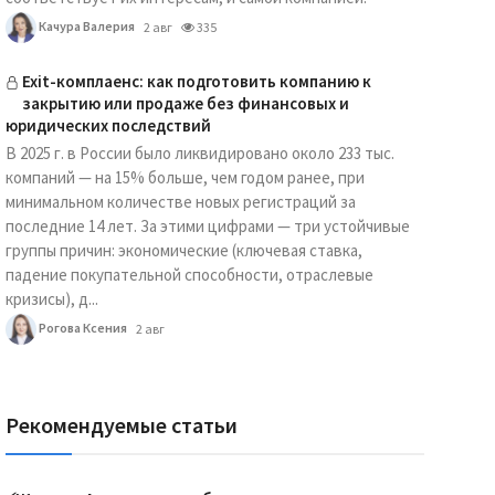
Качура Валерия
2 авг
335
Exit-комплаенс: как подготовить компанию к
закрытию или продаже без финансовых и
юридических последствий
В 2025 г. в России было ликвидировано около 233 тыс.
компаний — на 15% больше, чем годом ранее, при
минимальном количестве новых регистраций за
последние 14 лет. За этими цифрами — три устойчивые
группы причин: экономические (ключевая ставка,
падение покупательной способности, отраслевые
кризисы), д...
Рогова Ксения
2 авг
Рекомендуемые статьи