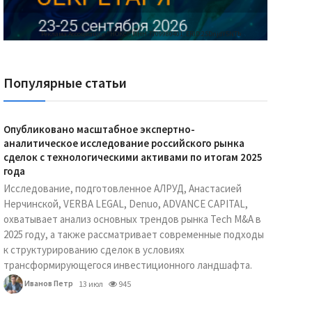
Реклама Ассоциации "НОКС", ИНН 7709980401, ERID:2SDnjdY5NTb
Популярные статьи
Опубликовано масштабное экспертно-
аналитическое исследование российского рынка
сделок с технологическими активами по итогам 2025
года
Исследование, подготовленное АЛРУД, Анастасией
Нерчинской, VERBA LEGAL, Denuo, ADVANCE CAPITAL,
охватывает анализ основных трендов рынка Tech M&A в
2025 году, а также рассматривает современные подходы
к структурированию сделок в условиях
трансформирующегося инвестиционного ландшафта.
Иванов Петр
13 июл
945