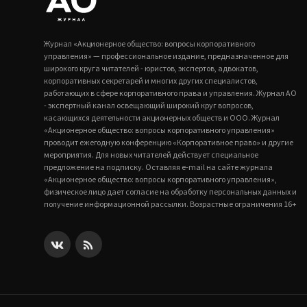
Журнал «Акционерное общество: вопросы корпоративного
управления» — профессиональное издание, предназначенное для
широкого круга читателей - юристов, экспертов, адвокатов,
корпоративных секретарей и многих других специалистов,
работающих в сфере корпоративного права и управления. Журнал АО
- экспертный канал освещающий широкий круг вопросов,
касающихся деятельности акционерных обществ и ООО. Журнал
«Акционерное общество: вопросы корпоративного управления»
проводит ежегодную конференцию «Корпоративное право» и другие
мероприятия. Для новых читателей действует специальное
предложение на подписку. Оставляя e-mail на сайте журнала
«Акционерное общество: вопросы корпоративного управления»,
физическое лицо дает согласие на обработку персональных данных и
получение информационной рассылки. Возрастные ограничения 16+