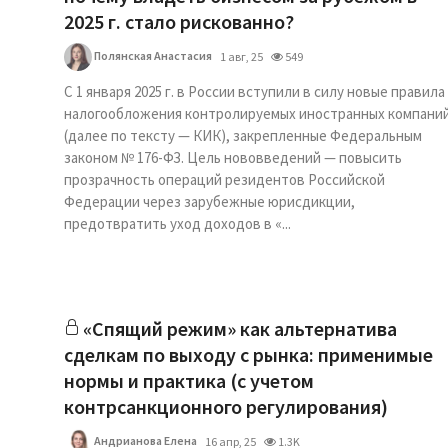
2025 г. стало рискованно?
Полянская Анастасия
1 авг, 25
549
С 1 января 2025 г. в России вступили в силу новые правила
налогообложения контролируемых иностранных компани
(далее по тексту — КИК), закрепленные Федеральным
законом № 176-ФЗ. Цель нововведений — повысить
прозрачность операций резидентов Российской
Федерации через зарубежные юрисдикции,
предотвратить уход доходов в «...
«Спящий режим» как альтернатива
сделкам по выходу с рынка: применимые
нормы и практика (с учетом
контрсанкционного регулирования)
Андрианова Елена
16 апр, 25
1.3K