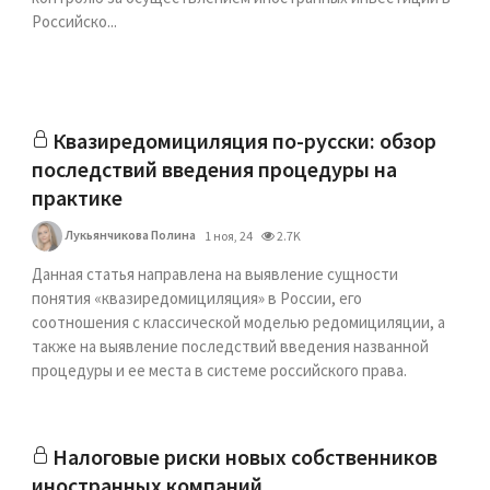
Российско...
Квазиредомициляция по-русски: обзор
последствий введения процедуры на
практике
Лукьянчикова Полина
1 ноя, 24
2.7K
Данная статья направлена на выявление сущности
понятия «квазиредомициляция» в России, его
соотношения с классической моделью редомициляции, а
также на выявление последствий введения названной
процедуры и ее места в системе российского права.
Налоговые риски новых собственников
иностранных компаний