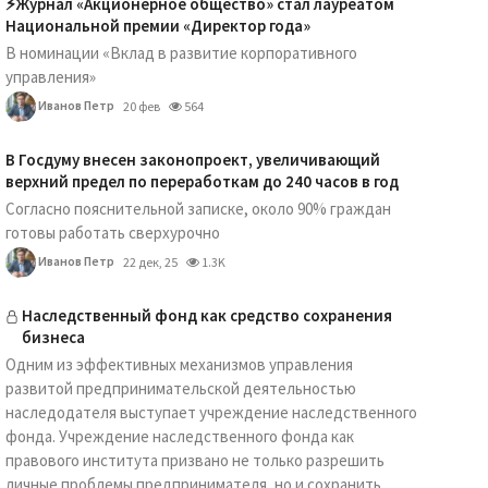
⚡️Журнал «Акционерное общество» стал лауреатом
Национальной премии «Директор года»
В номинации «Вклад в развитие корпоративного
управления»
Иванов Петр
20 фев
564
В Госдуму внесен законопроект, увеличивающий
верхний предел по переработкам до 240 часов в год
Согласно пояснительной записке, около 90% граждан
готовы работать сверхурочно
Иванов Петр
22 дек, 25
1.3K
Наследственный фонд как средство сохранения
бизнеса
Одним из эффективных механизмов управления
развитой предпринимательской деятельностью
наследодателя выступает учреждение наследственного
фонда. Учреждение наследственного фонда как
правового института призвано не только разрешить
личные проблемы предпринимателя, но и сохранить