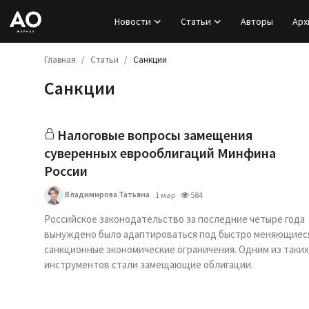
Новости
Статьи
Авторы
Арх
Главная
Статьи
Санкции
Вход
Санкции
Регистрация
Новости
Налоговые вопросы замещения
суверенных еврооблигаций Минфина
Статьи
России
Владимирова Татьяна
1 мар
584
Авторы
Российское законодательство за последние четыре года
Архив
вынуждено было адаптироваться под быстро меняющиес
санкционные экономические ограничения. Одним из таких
инструментов стали замещающие облигации.
База знаний
Подписка