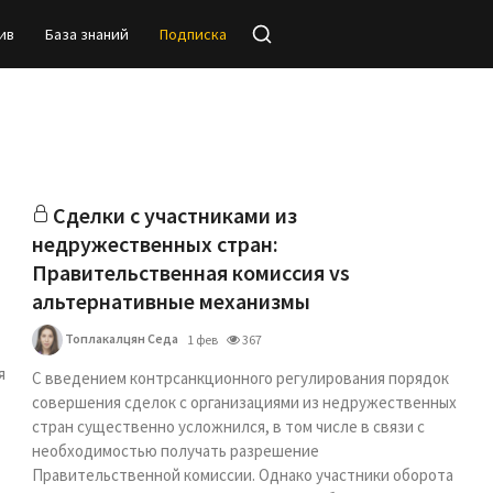
ив
База знаний
Подписка
Сделки с участниками из
недружественных стран:
Правительственная комиссия vs
альтернативные механизмы
Топлакалцян Седа
1 фев
367
я
С введением контрсанкционного регулирования порядок
совершения сделок с организациями из недружественных
стран существенно усложнился, в том числе в связи с
необходимостью получать разрешение
Правительственной комиссии. Однако участники оборота