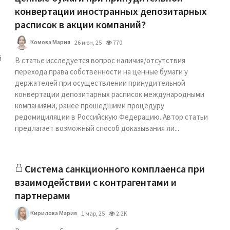
конвертации иностранных депозитарных
расписок в акции компаний?
Комова Мария
26 июн, 25
770
й
В статье исследуется вопрос наличия/отсутствия
перехода права собственности на ценные бумаги у
держателей при осуществлении принудительной
конвертации депозитарных расписок международными
компаниями, ранее прошедшими процедуру
редомициляции в Российскую Федерацию. Автор статьи
предлагает возможный способ доказывания ли...
Система санкционного комплаенса при
взаимодействии с контрагентами и
партнерами
Кирилова Мария
1 мар, 25
2.2K