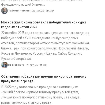
функционирующий бизнес...
Терехин Филипп
25 ноя, 25
1.8K
Московская биржа объявила победителей конкурса
годовых отчетов 2025
22 октября 2025 года состоялась церемония награждения
победителей XXVIII ежегодного конкурса годовых
отчетов, организатором которого выступает Московская
биржа. Гран-при конкурса получили: Норильский Никель,
Россети Ленэнерго, Россети Центр, Сибур Холдинг,
Русал и Северсталь
Иванов Петр
23 окт, 25
682
Объявлены победители премии по корпоративному
праву BestCorpLegal
В 2025 году голосование проходило в номинациях:
Лучший блог по корпоративному праву в Telegram,
Лучшая книга по корпоративному праву, За вклад в
развитие корпоративного права