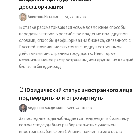
деофшоризация
Аристова Наталья
1 ноя, 24
2.2K
В статье рассматриваются новые возможные способы
передачи активов в российское владение или, другими
словами, способы деофшоризации бизнеса, связанного с
Россией, появившиеся в связи с недружественными
действиями иностранных государств. Некоторые
механизмы менее распространены, чем другие, но кажды
был хотя бы единожд...
Юридический статус иностранного лица
подтвердить или опровергнуть
Бедросов Владислав
15 окт, 24
1.9K
За последние годы наблюдается тенденция к бóльшему
количеству судебных разбирательств с участием
иностранцев (см. схему). Анализ причин такого роста