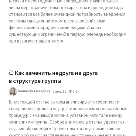
В связи с необходимостью соблюдения значительного
числа мер ограничительного характера в последние годы
становится все более очевидной потребность внедрения
системы санкционного комплаенса российскими
физическими и юридическими лицами. Анализ
существующих ограничений в первую очередь необходим
при взаимоотношениях с ин...
Как заменить недруга на друга
в структуре группы
Калинская Валерия
1 янв, 25
3.2K
В настоящей статье авторы анализируют особенности
совершения сделок и осуществления иных корпоративных
процедур с акциями/долями в уставном капитале между
компаниями группы. Особое внимание в статье уделяется
случаям обращения в Правительственную комиссию по
контролю за осуществлением иностранных инвестиций в