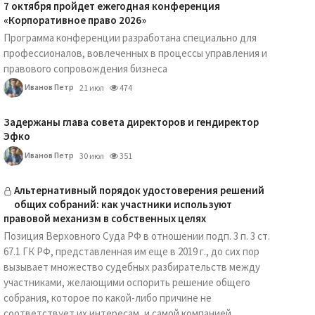
7 октября пройдет ежегодная конференция
«Корпоративное право 2026»
Программа конференции разработана специально для
профессионалов, вовлеченных в процессы управления и
правового сопровождения бизнеса
Иванов Петр
21 июл
474
Задержаны глава совета директоров и гендиректор
Эфко
Иванов Петр
30 июл
351
Альтернативный порядок удостоверения решений
общих собраний: как участники используют
правовой механизм в собственных целях
Позиция Верховного Суда РФ в отношении подп. 3 п. 3 ст.
67.1 ГК РФ, представленная им еще в 2019 г., до сих пор
вызывает множество судебных разбирательств между
участниками, желающими оспорить решение общего
собрания, которое по какой-либо причине не
соответствует их интересам, и самой компанией.