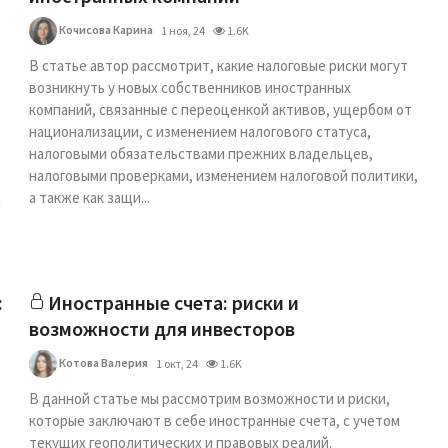
Кочисова Карина
1 ноя, 24
1.6K
В статье автор рассмотрит, какие налоговые риски могут
возникнуть у новых собственников иностранных
компаний, связанные с переоценкой активов, ущербом от
национализации, с изменением налогового статуса,
налоговыми обязательствами прежних владельцев,
налоговыми проверками, изменением налоговой политики,
а также как защи...
й
:
Иностранные счета: риски и
возможности для инвесторов
Котова Валерия
1 окт, 24
1.6K
В данной статье мы рассмотрим возможности и риски,
которые заключают в себе иностранные счета, с учетом
текущих геополитических и правовых реалий.