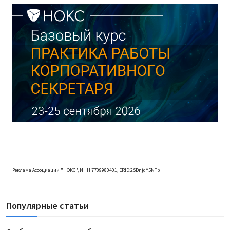
Реклама Ассоциации "НОКС", ИНН 7709980401, ERID:2SDnjdY5NTb
Популярные статьи