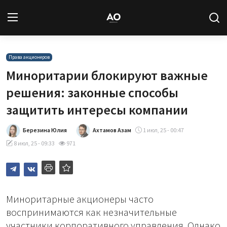
Вход
Регистрация
Права акционеров
Миноритарии блокируют важные
Новости
решения: законные способы
защитить интересы компании
Статьи
Березина Юлия
Ахтамов Азам
1 июл, 25 - 00:47
Авторы
8 июл, 25 - 09:33
971
Архив
База знаний
Миноритарные акционеры часто
Подписка
воспринимаются как незначительные
участники корпоративного управления. Однако