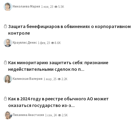
Николаева Мария
1 ноя, 23
5.5K
Защита бенефициаров в обвинениях о корпоративном
контроле
Крауялис Денис
1 фев, 23
8.6K
Как миноритарию защитить себя: признание
недействительными сделок по п...
Калинская Валерия
1 мар, 25
2.2K
Как в 2024 году в реестре обычного АО может
оказаться государство из-з...
Пиканина Анастасия
1 сен, 24
2.5K