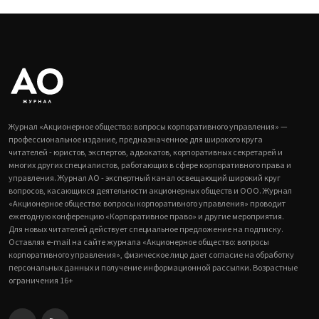
Журнал «Акционерное общество: вопросы корпоративного управления» —
профессиональное издание, предназначенное для широкого круга
читателей - юристов, экспертов, адвокатов, корпоративных секретарей и
многих других специалистов, работающих в сфере корпоративного права и
управления. Журнал АО - экспертный канал освещающий широкий круг
вопросов, касающихся деятельности акционерных обществ и ООО. Журнал
«Акционерное общество: вопросы корпоративного управления» проводит
ежегодную конференцию «Корпоративное право» и другие мероприятия.
Для новых читателей действует специальное предложение на подписку.
Оставляя e-mail на сайте журнала «Акционерное общество: вопросы
корпоративного управления», физическое лицо дает согласие на обработку
персональных данных и получение информационной рассылки. Возрастные
ограничения 16+