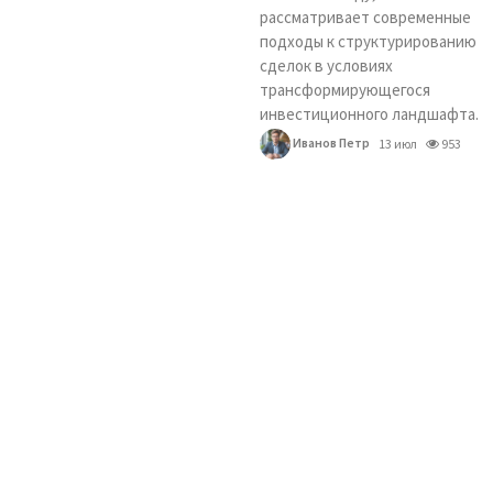
рассматривает современные
подходы к структурированию
сделок в условиях
трансформирующегося
инвестиционного ландшафта.
Иванов Петр
13 июл
953