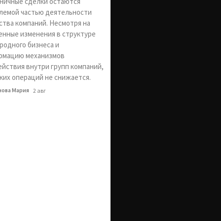
ничные сделки остаются
лемой частью деятельности
тва компаний. Несмотря на
нные изменения в структуре
одного бизнеса и
рмацию механизмов
йствия внутри групп компаний,
ких операций не снижается.
нова Мария
2 авг