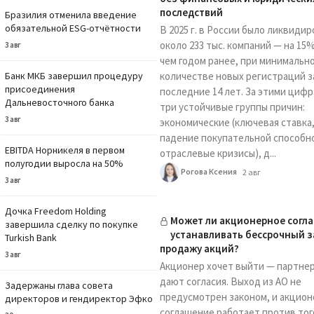
последствий
Бразилия отменила введение
обязательной ESG-отчётности
В 2025 г. в России было ликвиди
около 233 тыс. компаний — на 15
3 авг
чем годом ранее, при минимальн
Банк МКБ завершил процедуру
количестве новых регистраций з
присоединения
последние 14 лет. За этими циф
Дальневосточного банка
три устойчивые группы причин:
3 авг
экономические (ключевая ставка
падение покупательной способн
EBITDA Норникеля в первом
отраслевые кризисы), д...
полугодии выросла на 50%
Рогова Ксения
2 авг
3 авг
Дочка Freedom Holding
Может ли акционерное согл
завершила сделку по покупке
устанавливать бессрочный з
Turkish Bank
продажу акций?
3 авг
Акционер хочет выйти — партне
дают согласия. Выход из АО не
Задержаны глава совета
предусмотрен законом, и акцио
директоров и гендиректор Эфко
соглашение работает против тог