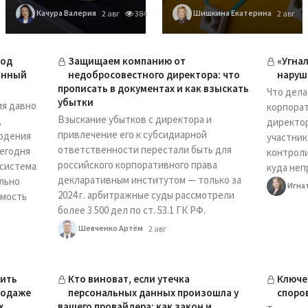
Качура Валерия
Шишкина Екатерина
2 авг
384
2 авг
под
Защищаем компанию от
«Угна
онный
недобросовестного директора: что
наруш
прописать в документах и как взыскать
Что дела
убытки
ия давно
корпорат
Взыскание убытков с директора и
,
директо
привлечение его к субсидиарной
юдения
участник
ответственности перестали быть для
егодня
контрол
российского корпоративного права
 система
куда неп
декларативным институтом — только за
льно
Игна
2024 г. арбитражные суды рассмотрели
имость
более 3 500 дел по ст. 53.1 ГК РФ.
Шевченко Артём
2 авг
вить
Кто виноват, если утечка
Ключе
родаже
персональных данных произошла у
споро
х
вашего провайдера: как закон и