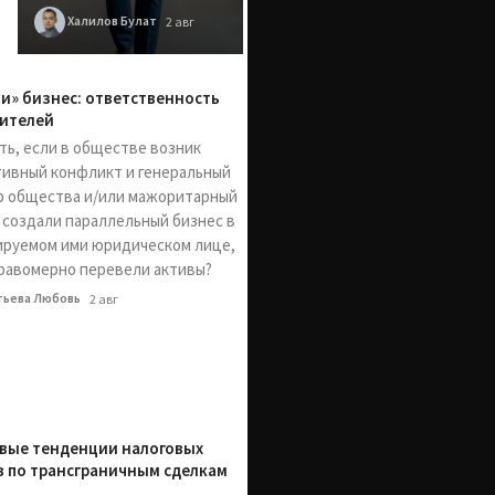
Халилов Булат
2 авг
ли» бизнес: ответственность
ителей
ть, если в обществе возник
ивный конфликт и генеральный
р общества и/или мажоритарный
 создали параллельный бизнес в
ируемом ими юридическом лице,
равомерно перевели активы?
тьева Любовь
2 авг
вые тенденции налоговых
в по трансграничным сделкам