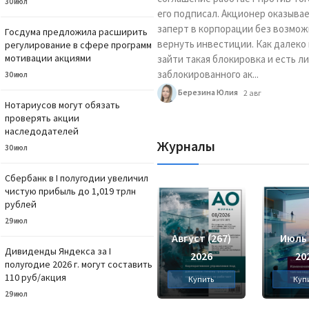
30 июл
его подписал. Акционер оказыва
заперт в корпорации без возмо
Госдума предложила расширить
вернуть инвестиции. Как далеко
регулирование в сфере программ
мотивации акциями
зайти такая блокировка и есть ли
заблокированного ак...
30 июл
Березина Юлия
2 авг
Нотариусов могут обязать
проверять акции
наследодателей
Журналы
30 июл
Сбербанк в I полугодии увеличил
чистую прибыль до 1,019 трлн
рублей
29 июл
Август (267)
Июль 
Дивиденды Яндекса за I
2026
20
полугодие 2026 г. могут составить
110 руб/акция
Купить
Куп
29 июл