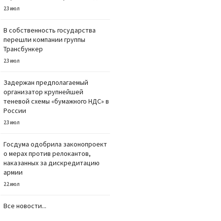
23 июл
В собственность государства
перешли компании группы
Трансбункер
23 июл
Задержан предполагаемый
организатор крупнейшей
теневой схемы «бумажного НДС» в
России
23 июл
Госдума одобрила законопроект
о мерах против релокантов,
наказанных за дискредитацию
армии
22 июл
Все новости...