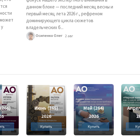
ется
данном блоке — последний месяц весны и
жности
первый месяц лета 2026 г., рефреном
 может
доминирующего цикла сюжетов
 у
владельческих б...
Осипенко Олег
2 авг
(266)
Июнь (265)
Май (264)
Апрел
26
2026
2026
2
ить
Купить
Купить
Ку