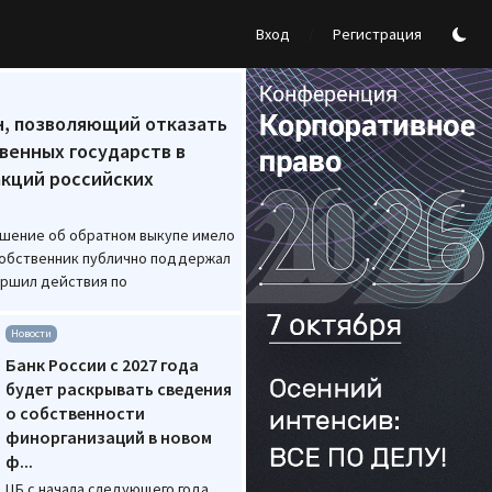
/
Вход
Регистрация
 Журнал АО
н, позволяющий отказать
венных государств в
акций российских
ашение об обратном выкупе имело
собственник публично поддержал
ершил действия по
Новости
Банк России с 2027 года
будет раскрывать сведения
о собственности
финорганизаций в новом
ф...
ЦБ с начала следующего года