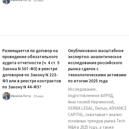
30 июл
Размещается ли договор на
Опубликовано масштабное
проведение обязательного
экспертно-аналитическое
аудита отчетности (ч. 4 ст. 5
исследование российского
Закона N 307-ФЗ) в реестре
рынка сделок с
договоров по Закону N 223-
технологическими активами
ФЗ или в реестре контрактов
по итогам 2025 года
по Закону N 44-ФЗ?
Исследование,
подготовленное АЛРУД,
Иванов Петр
29 июл
Анастасией Нерчинской,
VERBA LEGAL, Denuo, ADVANCE
CAPITAL, охватывает анализ
основных трендов рынка Tech
M&A в 2025 году, а также