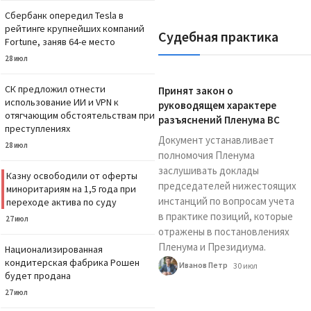
Сбербанк опередил Tesla в
рейтинге крупнейших компаний
Судебная практика
Fortune, заняв 64-е место
28 июл
СК предложил отнести
Принят закон о
использование ИИ и VPN к
руководящем характере
отягчающим обстоятельствам при
разъяснений Пленума ВС
преступлениях
Документ устанавливает
28 июл
полномочия Пленума
заслушивать доклады
Казну освободили от оферты
председателей нижестоящих
миноритариям на 1,5 года при
инстанций по вопросам учета
переходе актива по суду
в практике позиций, которые
27 июл
отражены в постановлениях
Пленума и Президиума.
Национализированная
кондитерская фабрика Рошен
Иванов Петр
30 июл
будет продана
27 июл