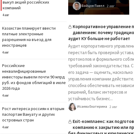
выкуп акций российских
Бойцов Павел
2 авг
компаний
4 авг
Корпоративное управление 
Казахстан планирует ввести
давлением: почему традици
платные электронные
аудит КУ больше не работает
разрешения на въезд для
иностранцев
Аудит корпоративного управлен
перестал быть проверкой устава
4 авг
протоколов и формального собл
Российские
требований законодательства. С
неквалифицированные
его задача — оценить, насколько
инвесторы вывели почти 90 млрд
управления компании действите
руб. из фондов облигаций в июле
способна обеспечивать независ
2026 года
решений, баланс интересов и
4 авг
устойчивость бизнес...
Исаева Екатерина
2 авг
Рост интереса россиян к вторым
паспортам Вануату и других
островных стран
Exit-комплаенс: как подгото
компанию к закрытию или п
4 авг
без финансовых и юридически