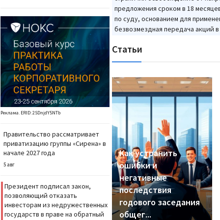
предложения сроком в 18 месяцев
по суду, основанием для примене
безвозмездная передача акций в 
Статьи
Реклама. ERID: 2SDnjdY5NTb
Правительство рассматривает
приватизацию группы «Сирена» в
Как устранить
начале 2027 года
ошибки и
5 авг
негативные
Президент подписал закон,
последствия
позволяющий отказать
годового заседания
инвесторам из недружественных
общег...
государств в праве на обратный