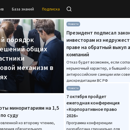
ив
База знаний
Подписка
кционерное общество»/
Новости
Президент подписал зако
й порядок
инвесторам из недружест
праве на обратный выкуп 
решений общих
компаний
частники
Отказ будет возможен, если согл
овой механизм в
нерыночный характер, а бывший 
антироссийские санкции или сов
ях
дискредитации ВС РФ
Новости
7 октября пройдет
ежегодная конференция
рты миноритариям на 1,5
«Корпоративное право
 по суду
2026»
товленной ко второму чтению,
Программа конференции
авления обязательного
разработана специально для