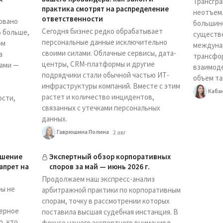
Трансгра
практика смотрят на распределение
неотъем
ответственности
ровано
большинс
Сегодня бизнес редко обрабатывает
% больше,
существе
персональные данные исключительно
ом
междунар
своими силами. Облачные сервисы, дата-
а
трансфо
центры, CRM-платформы и другие
рами —
взаимоде
подрядчики стали обычной частью ИТ-
объем та
инфраструктуры компаний. Вместе с этим
,
Каба
растет и количество инцидентов,
ости,
связанных с утечками персональных
данных.
Гаврюшина Полина
2 авг
ашение
Экспертный обзор корпоративных
апрет на
споров за май — июнь 2026 г.
Продолжаем наш экспресс-анализ
ры не
арбитражной практики по корпоративным
спорам, точку в рассмотрении которых
нерное
поставила высшая судебная инстанция. В
о, кто
фокусе нашего экспертного внимания в