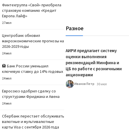
Финтехгруппа «Свой» приобрела
страховую компанию «Кредит
Европа Лайф»
27 июл
Разное
Центробанк обновил
макроэкономические прогнозы на
2026-2029 годы
АИРИ предлагает систему
24 июл
оценки выполнения
рекомендаций Минфина и
🏦 Банк России уменьшил
ЦБ по работе с розничными
ключевую ставку до 14% годовых
акционерами
24 июл
Иванов Петр
30 июл
Евросоюз одобрил сделку со
структурами Фридмана и Авена
24 июл
Сбербанк перестает обслуживать
валютные и мультивалютные
карты Visa с сентября 2026 года