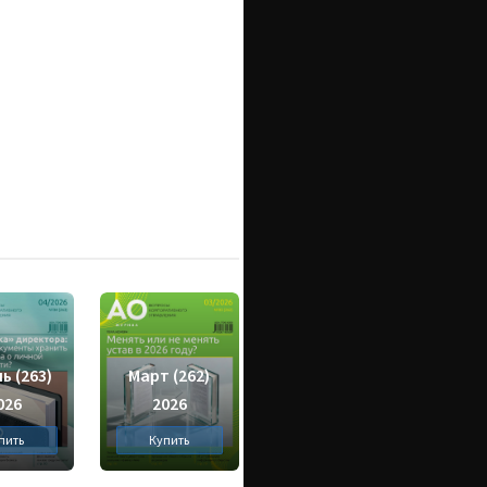
ь (263)
Март (262)
026
2026
пить
Купить