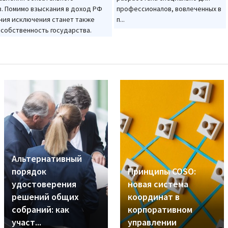
. Помимо взыскания в доход РФ
профессионалов, вовлеченных в
ния исключения станет также
п...
собственность государства.
Альтернативный
порядок
Принципы COSO:
удостоверения
новая система
решений общих
координат в
собраний: как
корпоративном
участ...
управлении