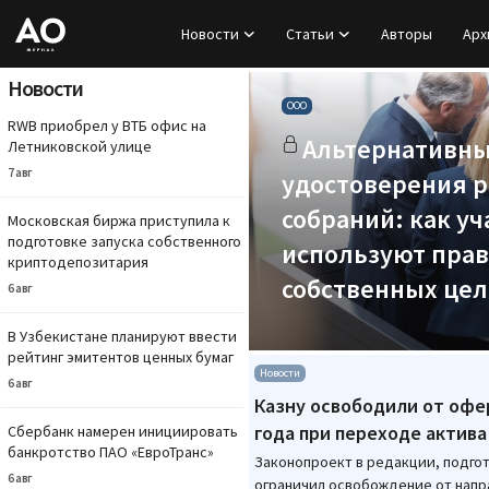
Новости
Статьи
Авторы
Арх
Журнал «А
Новости
ООО
Вход
RWB приобрел у ВТБ офис на
Альтернативны
Регистрация
Летниковской улице
7 авг
удостоверения 
Новости
собраний: как у
Московская биржа приступила к
подготовке запуска собственного
используют прав
Статьи
криптодепозитария
собственных цел
6 авг
Авторы
В Узбекистане планируют ввести
рейтинг эмитентов ценных бумаг
Архив
Новости
6 авг
Казну освободили от офе
База знаний
года при переходе актива
Сбербанк намерен инициировать
банкротство ПАО «ЕвроТранс»
Законопроект в редакции, подго
Подписка
6 авг
ограничил освобождение от напр