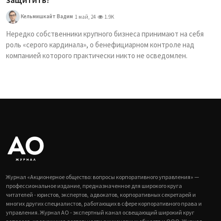
Кельмишкайт Вадим
1 май, 24
1.9K
Нередко собственники крупного бизнеса принимают на себя
роль «серого кардинала», о бенефициарном контроле над
компанией которого практически никто не осведомлен.
Журнал «Акционерное общество: вопросы корпоративного управления» —
профессиональное издание, предназначенное для широкого круга
читателей - юристов, экспертов, адвокатов, корпоративных секретарей и
многих других специалистов, работающих в сфере корпоративного права и
управления. Журнал АО - экспертный канал освещающий широкий круг