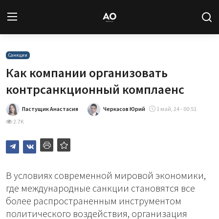
Вход
Регистрация
Санкции
Как компании организовать
Новости
контрсанкционный комплаенс
Статьи
Пастущик Анастасия
Черкасов Юрий
1 май, 24 - 00:51
2.7K
Авторы
Архив
В условиях современной мировой экономики,
База знаний
где международные санкции становятся все
более распространенным инструментом
Подписка
политического воздействия, организация