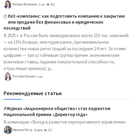
Качура Валерия
2 авг
302
Exit-комплаенс: как подготовить компанию к закрытию
или продаже без финансовых и юридических
последствий
В 2025 г. в России было ликвидировано около 233 тыс. компаний
— на 15% больше, чем годом ранее, при минимальном
количестве новых регистраций за последние 14 лет. За этими
цифрами — три устойчивые группы причин: экономические
(ключевая ставка, падение покупательной способности,
отраслевые кризисы), д...
Рогова Ксения
2 авг
Рекомендуемые статьи
⚡️Журнал «Акционерное общество» стал лауреатом
Национальной премии «Директор года»
В номинации «Вклад в развитие корпоративного управления»
Иванов Петр
20 фев
557