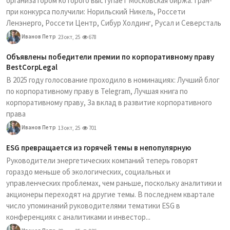
организатором которого выступает Московская биржа. Гран-
при конкурса получили: Норильский Никель, Россети
Ленэнерго, Россети Центр, Сибур Холдинг, Русал и Северсталь
Иванов Петр
23 окт, 25
678
Объявлены победители премии по корпоративному праву
BestCorpLegal
В 2025 году голосование проходило в номинациях: Лучший блог
по корпоративному праву в Telegram, Лучшая книга по
корпоративному праву, За вклад в развитие корпоративного
права
Иванов Петр
13 окт, 25
701
ESG превращается из горячей темы в непопулярную
Руководители энергетических компаний теперь говорят
гораздо меньше об экологических, социальных и
управленческих проблемах, чем раньше, поскольку аналитики и
акционеры переходят на другие темы. В последнем квартале
число упоминаний руководителями тематики ESG в
конференциях с аналитиками и инвестор...