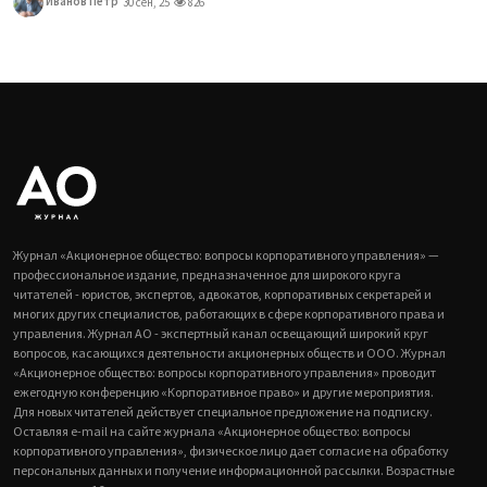
Иванов Петр
30 сен, 25
826
Журнал «Акционерное общество: вопросы корпоративного управления» —
профессиональное издание, предназначенное для широкого круга
читателей - юристов, экспертов, адвокатов, корпоративных секретарей и
многих других специалистов, работающих в сфере корпоративного права и
управления. Журнал АО - экспертный канал освещающий широкий круг
вопросов, касающихся деятельности акционерных обществ и ООО. Журнал
«Акционерное общество: вопросы корпоративного управления» проводит
ежегодную конференцию «Корпоративное право» и другие мероприятия.
Для новых читателей действует специальное предложение на подписку.
Оставляя e-mail на сайте журнала «Акционерное общество: вопросы
корпоративного управления», физическое лицо дает согласие на обработку
персональных данных и получение информационной рассылки. Возрастные