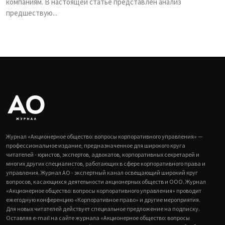
компаниям. В настоящей статье представлен анализ
предшествую...
Журнал «Акционерное общество: вопросы корпоративного управления» —
профессиональное издание, предназначенное для широкого круга
читателей - юристов, экспертов, адвокатов, корпоративных секретарей и
многих других специалистов, работающих в сфере корпоративного права и
управления. Журнал АО - экспертный канал освещающий широкий круг
вопросов, касающихся деятельности акционерных обществ и ООО. Журнал
«Акционерное общество: вопросы корпоративного управления» проводит
ежегодную конференцию «Корпоративное право» и другие мероприятия.
Для новых читателей действует специальное предложение на подписку.
Оставляя e-mail на сайте журнала «Акционерное общество: вопросы