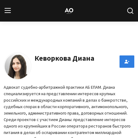
Вход
Регистрация
Новости
Кеворкова Диана
Статьи
Авторы
Адвокат судебно-арбитражной практики АБ ЕПАМ. Диана
специализируется на представлении интересов крупных
Архив
российских и международных компаний в делах о банкротстве,
судебных спорах в области корпоративного, антимонопольного,
База знаний
земельного, административного права, договорных отношений.
Среди проектов с участием Дианы: представление интересов
одного из крупнейших в России оператора ресторанов быстрого
Подписка
питания в делах об оспаривании контрагентом миллиардной