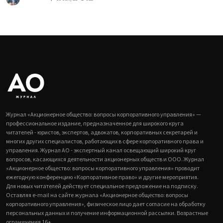
Журнал «Акционерное общество: вопросы корпоративного управления» —
профессиональное издание, предназначенное для широкого круга
читателей - юристов, экспертов, адвокатов, корпоративных секретарей и
многих других специалистов, работающих в сфере корпоративного права и
управления. Журнал АО - экспертный канал освещающий широкий круг
вопросов, касающихся деятельности акционерных обществ и ООО. Журнал
«Акционерное общество: вопросы корпоративного управления» проводит
ежегодную конференцию «Корпоративное право» и другие мероприятия.
Для новых читателей действует специальное предложение на подписку.
Оставляя e-mail на сайте журнала «Акционерное общество: вопросы
корпоративного управления», физическое лицо дает согласие на обработку
персональных данных и получение информационной рассылки. Возрастные
ограничения 16+