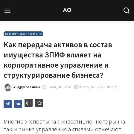
Вход
Регистрация
Корпоративное управление
Как передача активов в состав
Новости
имущества ЗПИФ влияет на
корпоративное управление и
Статьи
структурирование бизнеса?
Авторы
Андрусова Анна
1 май, 24 - 00:53
26 апр, 24 - 12:36
2.8K
Архив
База знаний
Многие эксперты как инвестиционного рынка,
Подписка
так и рынка управления активами отмечают,