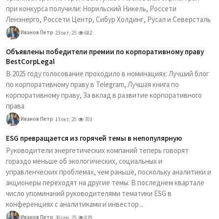
при конкурса получили: Норильский Никель, Россети
Ленэнерго, Россети Центр, Сибур Холдинг, Русал и Северсталь
Иванов Петр
23 окт, 25
682
Объявлены победители премии по корпоративному праву
BestCorpLegal
В 2025 году голосование проходило в номинациях: Лучший блог
по корпоративному праву в Telegram, Лучшая книга по
корпоративному праву, За вклад в развитие корпоративного
права
Иванов Петр
13 окт, 25
703
ESG превращается из горячей темы в непопулярную
Руководители энергетических компаний теперь говорят
гораздо меньше об экологических, социальных и
управленческих проблемах, чем раньше, поскольку аналитики и
акционеры переходят на другие темы. В последнем квартале
число упоминаний руководителями тематики ESG в
конференциях с аналитиками и инвестор...
Иванов Петр
30 сен, 25
829