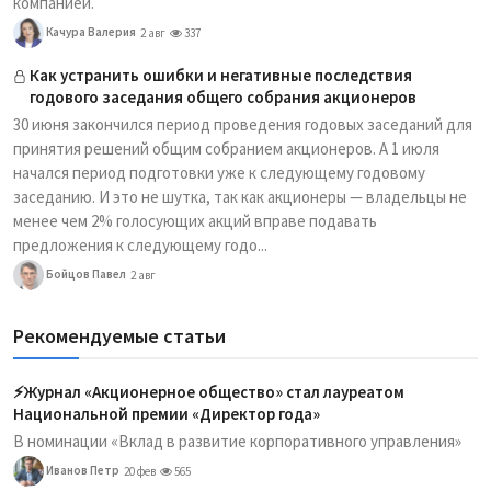
компанией.
Качура Валерия
2 авг
337
Как устранить ошибки и негативные последствия
годового заседания общего собрания акционеров
30 июня закончился период проведения годовых заседаний для
принятия решений общим собранием акционеров. А 1 июля
начался период подготовки уже к следующему годовому
заседанию. И это не шутка, так как акционеры — владельцы не
менее чем 2% голосующих акций вправе подавать
предложения к следующему годо...
Бойцов Павел
2 авг
Рекомендуемые статьи
⚡️Журнал «Акционерное общество» стал лауреатом
Национальной премии «Директор года»
В номинации «Вклад в развитие корпоративного управления»
Иванов Петр
20 фев
565