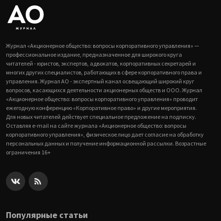
Журнал «Акционерное общество: вопросы корпоративного управления» —
профессиональное издание, предназначенное для широкого круга
читателей - юристов, экспертов, адвокатов, корпоративных секретарей и
многих других специалистов, работающих в сфере корпоративного права и
управления. Журнал АО - экспертный канал освещающий широкий круг
вопросов, касающихся деятельности акционерных обществ и ООО. Журнал
«Акционерное общество: вопросы корпоративного управления» проводит
ежегодную конференцию «Корпоративное право» и другие мероприятия.
Для новых читателей действует специальное предложение на подписку.
Оставляя e-mail на сайте журнала «Акционерное общество: вопросы
корпоративного управления», физическое лицо дает согласие на обработку
персональных данных и получение информационной рассылки. Возрастные
ограничения 16+
Популярные статьи