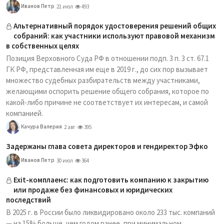
Иванов Петр
21 июл
493
Альтернативный порядок удостоверения решений общих
собраний: как участники используют правовой механизм
в собственных целях
Позиция Верховного Суда РФ в отношении подп. 3 п. 3 ст. 67.1
ГК РФ, представленная им еще в 2019 г., до сих пор вызывает
множество судебных разбирательств между участниками,
желающими оспорить решение общего собрания, которое по
какой-либо причине не соответствует их интересам, и самой
компанией.
Качура Валерия
2 авг
395
Задержаны глава совета директоров и гендиректор Эфко
Иванов Петр
30 июл
364
Exit-комплаенс: как подготовить компанию к закрытию
или продаже без финансовых и юридических
последствий
В 2025 г. в России было ликвидировано около 233 тыс. компаний
— на 15% больше, чем годом ранее, при минимальном