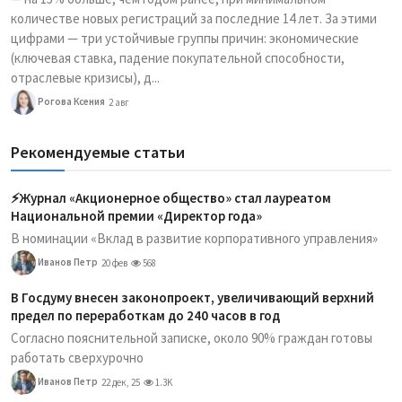
количестве новых регистраций за последние 14 лет. За этими
цифрами — три устойчивые группы причин: экономические
(ключевая ставка, падение покупательной способности,
отраслевые кризисы), д...
Рогова Ксения
2 авг
Рекомендуемые статьи
⚡️Журнал «Акционерное общество» стал лауреатом
Национальной премии «Директор года»
В номинации «Вклад в развитие корпоративного управления»
Иванов Петр
20 фев
568
В Госдуму внесен законопроект, увеличивающий верхний
предел по переработкам до 240 часов в год
Согласно пояснительной записке, около 90% граждан готовы
работать сверхурочно
Иванов Петр
22 дек, 25
1.3K