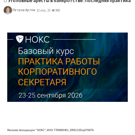
Уголовные аресты в банкротстве. Последняя практика
Петров Артем
22 апр, 25
960
Реклама Ассоциации "НОКС", ИНН 7709980401, ERID:2SDnjdY5NTb