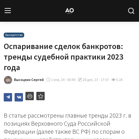
Вход
Регистрация
Банкротство
Оспаривание сделок банкротов:
Новости
тренды судебной практики 2023
года
Статьи
Высоцких Сергей
1 янв, 24 - 00:49
28 дек, 23 - 17:57
5.1K
Авторы
Архив
База знаний
В статье рассмотрены главные тренды 2023 г. в
позициях Верховного Суда Российской
Подписка
Федерации (далее также ВС РФ) по спорам о