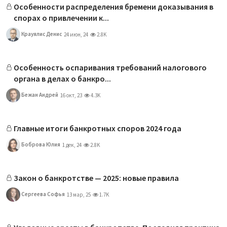
Особенности распределения бремени доказывания в
спорах о привлечении к...
Крауялис Денис
24 июн, 24
2.8K
Особенность оспаривания требований налогового
органа в делах о банкро...
Бежан Андрей
16 окт, 23
4.3K
Главные итоги банкротных споров 2024 года
Боброва Юлия
1 дек, 24
2.8K
Закон о банкротстве — 2025: новые правила
Сергеева Софья
13 мар, 25
1.7K