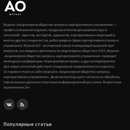
Журнал «Акционерное общество: вопросы корпоративного управления» —
профессиональное издание, предназначенное для широкого круга
читателей - юристов, экспертов, адвокатов, корпоративных секретарей и
многих других специалистов, работающих в сфере корпоративного права и
управления. Журнал АО - экспертный канал освещающий широкий круг
вопросов, касающихся деятельности акционерных обществ и ООО. Журнал
«Акционерное общество: вопросы корпоративного управления» проводит
ежегодную конференцию «Корпоративное право» и другие мероприятия.
Для новых читателей действует специальное предложение на подписку.
Оставляя e-mail на сайте журнала «Акционерное общество: вопросы
корпоративного управления», физическое лицо дает согласие на обработку
персональных данных и получение информационной рассылки. Возрастные
ограничения 16+
Популярные статьи