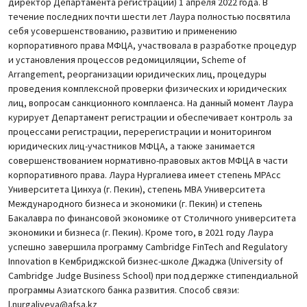
директор Департамента регистрации) 1 апреля 2022 года. В
течение последних почти шести лет Лаура полностью посвятила
себя усовершенствованию, развитию и применению
корпоративного права МФЦА, участвовала в разработке процедур
и установления процессов редомициляции, Scheme of
Arrangement, реорганизации юридических лиц, процедуры
проведения комплексной проверки физических и юридических
лиц, вопросам санкционного комплаенса. На данный момент Лаура
курирует Департамент регистрации и обеспечивает контроль за
процессами регистрации, перерегистрации и мониторингом
юридических лиц-участников МФЦА, а также занимается
совершенствованием нормативно-правовых актов МФЦА в части
корпоративного права. Лаура Нургалиева имеет степень MPAcc
Университета Цинхуа (г. Пекин), степень MBA Университета
Международного бизнеса и экономики (г. Пекин) и степень
Бакалавра по финансовой экономике от Столичного университета
экономики и бизнеса (г. Пекин). Кроме того, в 2021 году Лаура
успешно завершила программу Cambridge FinTech and Regulatory
Innovation в Кембриджской бизнес-школе Джаджа (University of
Cambridge Judge Business School) при поддержке стипендиальной
программы Азиатского банка развития. Способ связи:
l.nurgaliyeva@afsa.kz