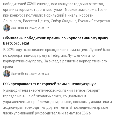
победителей XXVIII ежегодного конкурса годовых отчетов,
организатором которого выступает Московская биржа. Гран-
при конкурса получили: Норильский Никель, Россети
Ленэнерго, Россети Центр, Сибур Холдинг, Русал и Северсталь
Иванов Петр
23 окт, 25
682
Объявлены победители премии по корпоративному праву
BestCorpLegal
В 2025 году голосование проходило в номинациях: Лучший блог
по корпоративному праву в Telegram, Лучшая книга по
корпоративному праву, За вклад в развитие корпоративного
права
Иванов Петр
13 окт, 25
703
ESG превращается из горячей темы в непопулярную
Руководители энергетических компаний теперь говорят
гораздо меньше об экологических, социальных и
управленческих проблемах, чем раньше, поскольку аналитики и
акционеры переходят на другие темы. В последнем квартале
число упоминаний руководителями тематики ESG в