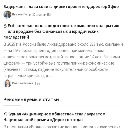
Задержаны глава совета директоров и гендиректор Эфко
Иванов Петр
30 июл
358
Exit-комплаенс: как подготовить компанию к закрытию
или продаже без финансовых и юридических
последствий
В 2025 г. в России было ликвидировано около 233 тыс. компаний
— на 15% больше, чем годом ранее, при минимальном
количестве новых регистраций за последние 14 лет. За этими
цифрами — три устойчивые группы причин: экономические
(ключевая ставка, падение покупательной способности,
отраслевые кризисы), д...
Рогова Ксения
2 авг
Рекомендуемые статьи
⚡️Журнал «Акционерное общество» стал лауреатом
Национальной премии «Директор года»
В номинации «Вклад в развитие корпоративного управления»