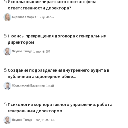
Использование пиратского софта: сфера
ответственности директора?
Кирилова Мария
1 мар
557
Нюансы прекращения договора с генеральным
директором
Якупов Тимур
1 апр
667
Создание подразделения внутреннего аудита в
публичном акционерном обще...
Жилкинский Владимир
1 май
Психология корпоративного управления: работа
генеральным директором
Якупов Тимур
1 авг, 25
1.6K