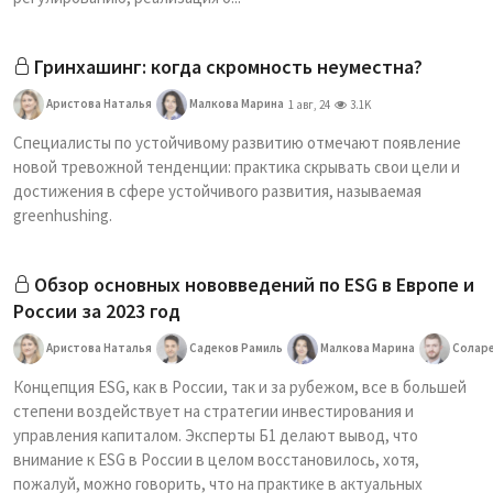
Гринхашинг: когда скромность неуместна?
Аристова Наталья
Малкова Марина
1 авг, 24
3.1K
Специалисты по устойчивому развитию отмечают появление
новой тревожной тенденции: практика скрывать свои цели и
достижения в сфере устойчивого развития, называемая
greenhushing.
Обзор основных нововведений по ESG в Европе и
России за 2023 год
Аристова Наталья
Садеков Рамиль
Малкова Марина
Соларе
Концепция ESG, как в России, так и за рубежом, все в большей
степени воздействует на стратегии инвестирования и
управления капиталом. Эксперты Б1 делают вывод, что
внимание к ESG в России в целом восстановилось, хотя,
пожалуй, можно говорить, что на практике в актуальных