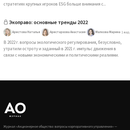
стратегиях крупных игроков ESG больше внимания с...
Экоправо: основные тренды 2022
Аристова Наталья
Аристархова Анастасия
Малкова Марина
1 мар,
В 2022 г. вопросы экологического регулирования, безусловно,
утратили остроту и заданный в 2021 г. импульс движения в
связи с новыми экономическими и политическими реалиями.
Журнал «Акционерное общество: вопросы корпоративного управления» —