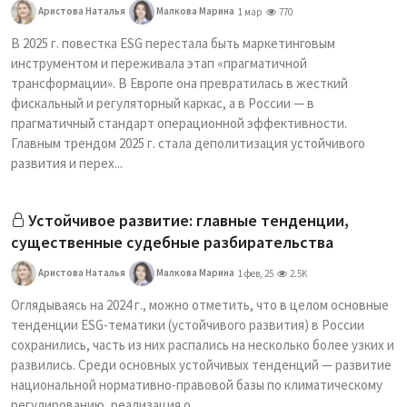
Аристова Наталья
Малкова Марина
1 мар
770
В 2025 г. повестка ESG перестала быть маркетинговым
инструментом и переживала этап «прагматичной
трансформации». В Европе она превратилась в жесткий
фискальный и регуляторный каркас, а в России — в
прагматичный стандарт операционной эффективности.
Главным трендом 2025 г. стала деполитизация устойчивого
развития и перех...
Устойчивое развитие: главные тенденции,
существенные судебные разбирательства
Аристова Наталья
Малкова Марина
1 фев, 25
2.5K
Оглядываясь на 2024 г., можно отметить, что в целом основные
тенденции ESG-тематики (устойчивого развития) в России
сохранились, часть из них распались на несколько более узких и
развились. Среди основных устойчивых тенденций — развитие
национальной нормативно-правовой базы по климатическому
регулированию, реализация о...