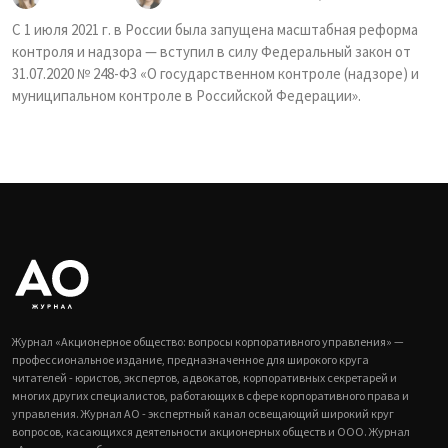
С 1 июля 2021 г. в России была запущена масштабная реформа
контроля и надзора — вступил в силу Федеральный закон от
31.07.2020 № 248-ФЗ «О государственном контроле (надзоре) и
муниципальном контроле в Российской Федерации».
Журнал «Акционерное общество: вопросы корпоративного управления» —
профессиональное издание, предназначенное для широкого круга
читателей - юристов, экспертов, адвокатов, корпоративных секретарей и
многих других специалистов, работающих в сфере корпоративного права и
управления. Журнал АО - экспертный канал освещающий широкий круг
вопросов, касающихся деятельности акционерных обществ и ООО. Журнал