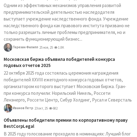
Одним из эффективных механизмов управления развитой
предпринимательской деятельностью наследодателя
выступает учреждение наследственного фонда. Учреждение
наследственного фонда как правового института призвано не
только разрешить личные проблемы предпринимателя, но и
сохранить функционирующий бизнес...
Терехин Филипп
25 ноя, 25
1.8K
Московская биржа объявила победителей конкурса
годовых отчетов 2025
22 октября 2025 года состоялась церемония награждения
победителей XXVIII ежегодного конкурса годовых отчетов,
организатором которого выступает Московская биржа. Гран-
при конкурса получили: Норильский Никель, Россети
Ленэнерго, Россети Центр, Сибур Холдинг, Русал и Северсталь
Иванов Петр
23 окт, 25
682
Объявлены победители премии по корпоративному праву
BestCorpLegal
В 2025 году голосование проходило в номинациях: Лучший блог