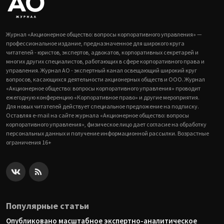
Журнал «Акционерное общество: вопросы корпоративного управления» —
профессиональное издание, предназначенное для широкого круга
читателей - юристов, экспертов, адвокатов, корпоративных секретарей и
многих других специалистов, работающих в сфере корпоративного права и
управления. Журнал АО - экспертный канал освещающий широкий круг
вопросов, касающихся деятельности акционерных обществ и ООО. Журнал
«Акционерное общество: вопросы корпоративного управления» проводит
ежегодную конференцию «Корпоративное право» и другие мероприятия.
Для новых читателей действует специальное предложение на подписку.
Оставляя e-mail на сайте журнала «Акционерное общество: вопросы
корпоративного управления», физическое лицо дает согласие на обработку
персональных данных и получение информационной рассылки. Возрастные
ограничения 16+
Популярные статьи
Опубликовано масштабное экспертно-аналитическое