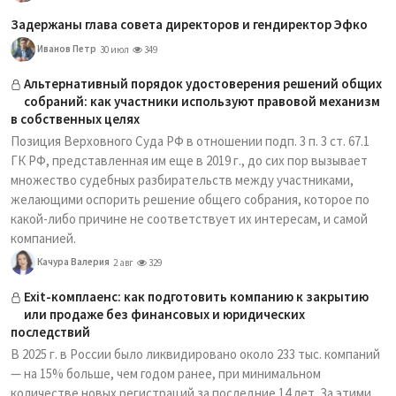
Задержаны глава совета директоров и гендиректор Эфко
Иванов Петр
30 июл
349
Альтернативный порядок удостоверения решений общих
собраний: как участники используют правовой механизм
в собственных целях
Позиция Верховного Суда РФ в отношении подп. 3 п. 3 ст. 67.1
ГК РФ, представленная им еще в 2019 г., до сих пор вызывает
множество судебных разбирательств между участниками,
желающими оспорить решение общего собрания, которое по
какой-либо причине не соответствует их интересам, и самой
компанией.
Качура Валерия
2 авг
329
Exit-комплаенс: как подготовить компанию к закрытию
или продаже без финансовых и юридических
последствий
В 2025 г. в России было ликвидировано около 233 тыс. компаний
— на 15% больше, чем годом ранее, при минимальном
количестве новых регистраций за последние 14 лет. За этими