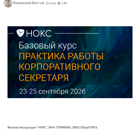
Машинский Виктор
10 июн
2.4K
Реклама Ассоциации "НОКС", ИНН 7709980401, ERID:2SDnjdY5NTb