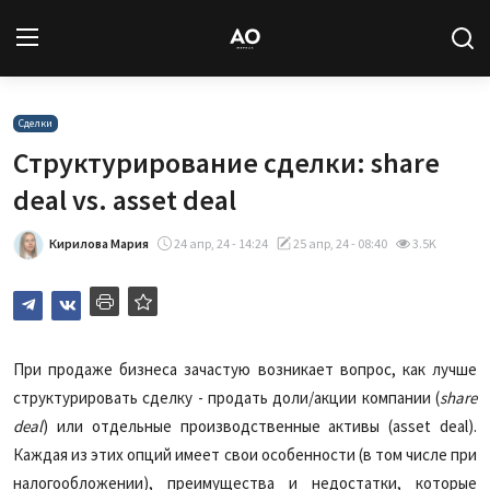
Вход
Регистрация
Сделки
Структурирование сделки: share
Новости
deal vs. asset deal
Статьи
Кирилова Мария
24 апр, 24 - 14:24
25 апр, 24 - 08:40
3.5K
Авторы
Архив
При продаже бизнеса зачастую возникает вопрос, как лучше
структурировать сделку - продать доли/акции компании (
share
База знаний
deal
) или отдельные производственные активы (asset deal).
Подписка
Каждая из этих опций имеет свои особенности (в том числе при
налогообложении), преимущества и недостатки, которые