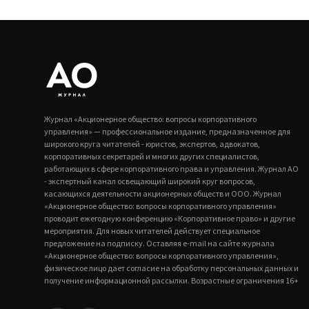
Журнал «Акционерное общество: вопросы корпоративного
управления» — профессиональное издание, предназначенное для
широкого круга читателей - юристов, экспертов, адвокатов,
корпоративных секретарей и многих других специалистов,
работающих в сфере корпоративного права и управления. Журнал АО
- экспертный канал освещающий широкий круг вопросов,
касающихся деятельности акционерных обществ и ООО. Журнал
«Акционерное общество: вопросы корпоративного управления»
проводит ежегодную конференцию «Корпоративное право» и другие
мероприятия. Для новых читателей действует специальное
предложение на подписку. Оставляя e-mail на сайте журнала
«Акционерное общество: вопросы корпоративного управления»,
физическое лицо дает согласие на обработку персональных данных и
получение информационной рассылки. Возрастные ограничения 16+