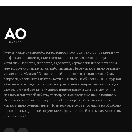
Журнал «Акционерное общество: вопросы корпоративного управления» —
профессиональное издание, предназначенное для широкого круга
читателей - юристов, экспертов, адвокатов, корпоративных секретарей и
многих других специалистов, работающих в сфере корпоративного права и
управления. Журнал АО - экспертный канал освещающий широкий круг
вопросов, касающихся деятельности акционерных обществ и ООО. Журнал
«Акционерное общество: вопросы корпоративного управления» проводит
ежегодную конференцию «Корпоративное право» и другие мероприятия.
Для новых читателей действует специальное предложение на подписку.
Оставляя e-mail на сайте журнала «Акционерное общество: вопросы
корпоративного управления», физическое лицо дает согласие на обработку
персональных данных и получение информационной рассылки. Возрастные
ограничения 16+