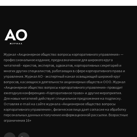
Журнал «Акционерное общество: вопросы корпоративного управления» —
профессиональное издание, предназначенное для широкого круга
читателей - юристов, экспертов, адвокатов, корпоративных секретарей и
многих других специалистов, работающих в сфере корпоративного права и
управления. Журнал АО - экспертный канал освещающий широкий круг
вопросов, касающихся деятельности акционерных обществ и ООО. Журнал
«Акционерное общество: вопросы корпоративного управления» проводит
ежегодную конференцию «Корпоративное право» и другие мероприятия.
Для новых читателей действует специальное предложение на подписку.
Оставляя e-mail на сайте журнала «Акционерное общество: вопросы
корпоративного управления», физическое лицо дает согласие на обработку
персональных данных и получение информационной рассылки. Возрастные
ограничения 16+