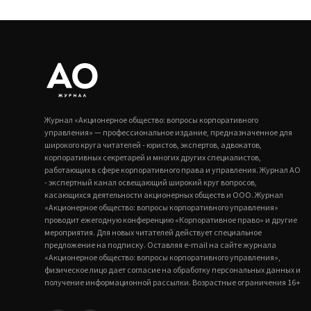
Журнал «Акционерное общество: вопросы корпоративного
управления» — профессиональное издание, предназначенное для
широкого круга читателей - юристов, экспертов, адвокатов,
корпоративных секретарей и многих других специалистов,
работающих в сфере корпоративного права и управления. Журнал АО
- экспертный канал освещающий широкий круг вопросов,
касающихся деятельности акционерных обществ и ООО. Журнал
«Акционерное общество: вопросы корпоративного управления»
проводит ежегодную конференцию «Корпоративное право» и другие
мероприятия. Для новых читателей действует специальное
предложение на подписку. Оставляя e-mail на сайте журнала
«Акционерное общество: вопросы корпоративного управления»,
физическое лицо дает согласие на обработку персональных данных и
получение информационной рассылки. Возрастные ограничения 16+