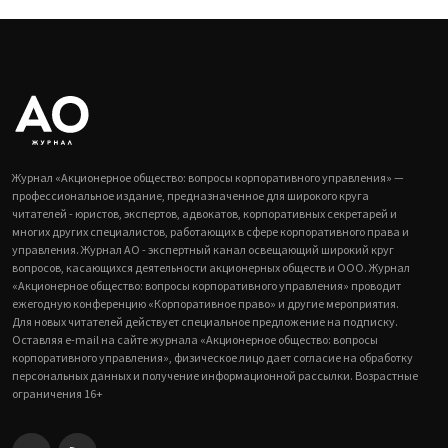
Журнал «Акционерное общество: вопросы корпоративного управления» —
профессиональное издание, предназначенное для широкого круга
читателей - юристов, экспертов, адвокатов, корпоративных секретарей и
многих других специалистов, работающих в сфере корпоративного права и
управления. Журнал АО - экспертный канал освещающий широкий круг
вопросов, касающихся деятельности акционерных обществ и ООО. Журнал
«Акционерное общество: вопросы корпоративного управления» проводит
ежегодную конференцию «Корпоративное право» и другие мероприятия.
Для новых читателей действует специальное предложение на подписку.
Оставляя e-mail на сайте журнала «Акционерное общество: вопросы
корпоративного управления», физическое лицо дает согласие на обработку
персональных данных и получение информационной рассылки. Возрастные
ограничения 16+