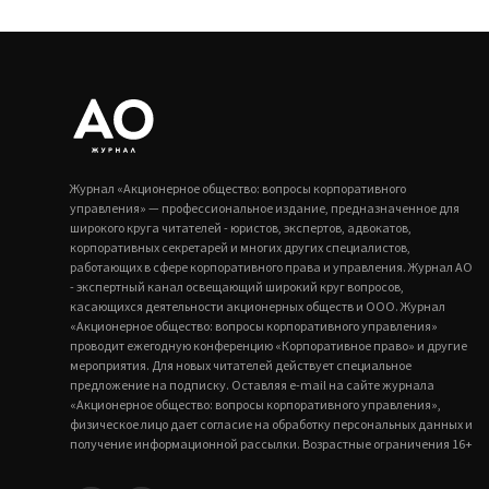
Журнал «Акционерное общество: вопросы корпоративного
управления» — профессиональное издание, предназначенное для
широкого круга читателей - юристов, экспертов, адвокатов,
корпоративных секретарей и многих других специалистов,
работающих в сфере корпоративного права и управления. Журнал АО
- экспертный канал освещающий широкий круг вопросов,
касающихся деятельности акционерных обществ и ООО. Журнал
«Акционерное общество: вопросы корпоративного управления»
проводит ежегодную конференцию «Корпоративное право» и другие
мероприятия. Для новых читателей действует специальное
предложение на подписку. Оставляя e-mail на сайте журнала
«Акционерное общество: вопросы корпоративного управления»,
физическое лицо дает согласие на обработку персональных данных и
получение информационной рассылки. Возрастные ограничения 16+