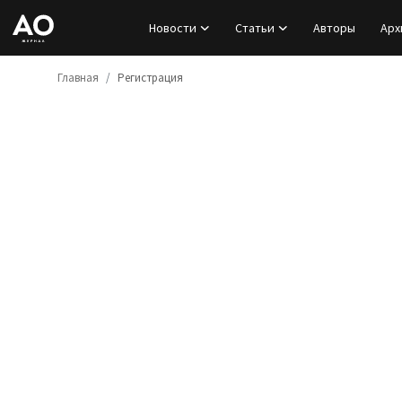
Новости
Статьи
Авторы
Арх
Главная
Регистрация
Вход
Регистрация
Новости
Статьи
Авторы
Архив
База знаний
Подписка