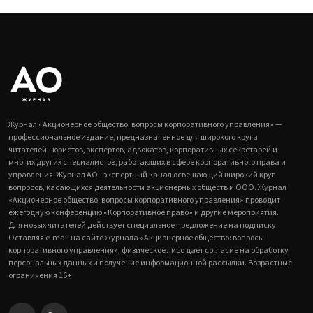
Журнал «Акционерное общество: вопросы корпоративного управления» —
профессиональное издание, предназначенное для широкого круга
читателей - юристов, экспертов, адвокатов, корпоративных секретарей и
многих других специалистов, работающих в сфере корпоративного права и
управления. Журнал АО - экспертный канал освещающий широкий круг
вопросов, касающихся деятельности акционерных обществ и ООО. Журнал
«Акционерное общество: вопросы корпоративного управления» проводит
ежегодную конференцию «Корпоративное право» и другие мероприятия.
Для новых читателей действует специальное предложение на подписку.
Оставляя e-mail на сайте журнала «Акционерное общество: вопросы
корпоративного управления», физическое лицо дает согласие на обработку
персональных данных и получение информационной рассылки. Возрастные
ограничения 16+