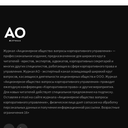
Журнал «Акционерное общество: вопросы корпоративного управления» —
профессиональное издание, предназначенное для широкого круга
читателей - юристов, экспертов, адвокатов, корпоративных секретарей и
многих других специалистов, работающих в сфере корпоративного права и
управления. Журнал АО - экспертный канал освещающий широкий круг
вопросов, касающихся деятельности акционерных обществ и ООО. Журнал
«Акционерное общество: вопросы корпоративного управления» проводит
ежегодную конференцию «Корпоративное право» и другие мероприятия.
Для новых читателей действует специальное предложение на подписку.
Оставляя e-mail на сайте журнала «Акционерное общество: вопросы
корпоративного управления», физическое лицо дает согласие на обработку
персональных данных и получение информационной рассылки. Возрастные
ограничения 16+