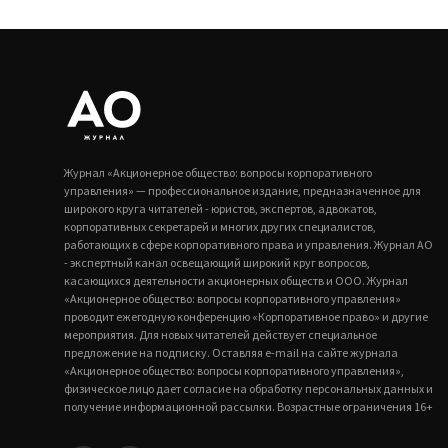
Журнал «Акционерное общество: вопросы корпоративного
управления» — профессиональное издание, предназначенное для
широкого круга читателей - юристов, экспертов, адвокатов,
корпоративных секретарей и многих других специалистов,
работающих в сфере корпоративного права и управления. Журнал АО
- экспертный канал освещающий широкий круг вопросов,
касающихся деятельности акционерных обществ и ООО. Журнал
«Акционерное общество: вопросы корпоративного управления»
проводит ежегодную конференцию «Корпоративное право» и другие
мероприятия. Для новых читателей действует специальное
предложение на подписку. Оставляя e-mail на сайте журнала
«Акционерное общество: вопросы корпоративного управления»,
физическое лицо дает согласие на обработку персональных данных и
получение информационной рассылки. Возрастные ограничения 16+