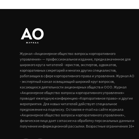
Журнал «Акционерное общество: вопросы корпоративного
управления» — профессиональное издание, предназначенное для
широкого круга читателей - юристов, экспертов, адвокатов,
корпоративных секретарей и многих других специалистов,
работающих в сфере корпоративного права и управления. Журнал АО
- экспертный канал освещающий широкий круг вопросов,
касающихся деятельности акционерных обществ и ООО. Журнал
«Акционерное общество: вопросы корпоративного управления»
проводит ежегодную конференцию «Корпоративное право» и другие
мероприятия. Для новых читателей действует специальное
предложение на подписку. Оставляя e-mail на сайте журнала
«Акционерное общество: вопросы корпоративного управления»,
физическое лицо дает согласие на обработку персональных данных и
получение информационной рассылки. Возрастные ограничения 16+