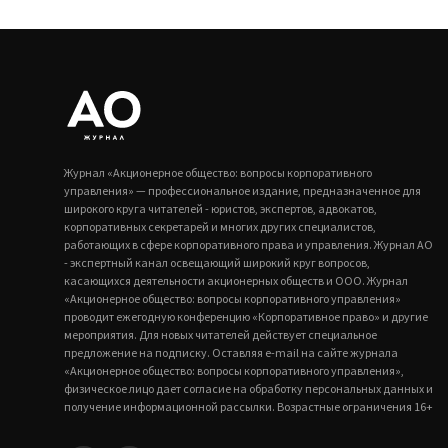
Журнал «Акционерное общество: вопросы корпоративного
управления» — профессиональное издание, предназначенное для
широкого круга читателей - юристов, экспертов, адвокатов,
корпоративных секретарей и многих других специалистов,
работающих в сфере корпоративного права и управления. Журнал АО
- экспертный канал освещающий широкий круг вопросов,
касающихся деятельности акционерных обществ и ООО. Журнал
«Акционерное общество: вопросы корпоративного управления»
проводит ежегодную конференцию «Корпоративное право» и другие
мероприятия. Для новых читателей действует специальное
предложение на подписку. Оставляя e-mail на сайте журнала
«Акционерное общество: вопросы корпоративного управления»,
физическое лицо дает согласие на обработку персональных данных и
получение информационной рассылки. Возрастные ограничения 16+