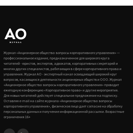
Журнал «Акционерное общество: вопросы корпоративного управления» —
профессиональное издание, предназначенное для широкого круга
читателей - юристов, экспертов, адвокатов, корпоративных секретарей и
многих других специалистов, работающих в сфере корпоративного права и
управления. Журнал АО - экспертный канал освещающий широкий круг
вопросов, касающихся деятельности акционерных обществ и ООО. Журнал
«Акционерное общество: вопросы корпоративного управления» проводит
ежегодную конференцию «Корпоративное право» и другие мероприятия.
Для новых читателей действует специальное предложение на подписку.
Оставляя e-mail на сайте журнала «Акционерное общество: вопросы
корпоративного управления», физическое лицо дает согласие на обработку
персональных данных и получение информационной рассылки. Возрастные
ограничения 16+