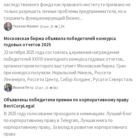
наследственного фонда как правового института призвано не
только разрешить личные проблемы предпринимателя, но и
сохранить функционирующий бизнес...
Терехин Филипп
25 ноя, 25
1.8K
Московская биржа объявила победителей конкурса
годовых отчетов 2025
22 октября 2025 года состоялась церемония награждения
победителей XXVIII ежегодного конкурса годовых отчетов,
организатором которого выступает Московская биржа. Гран-
при конкурса получили: Норильский Никель, Россети
Ленэнерго, Россети Центр, Сибур Холдинг, Русал и Северсталь
Иванов Петр
23 окт, 25
682
Объявлены победители премии по корпоративному праву
BestCorpLegal
В 2025 году голосование проходило в номинациях: Лучший блог
по корпоративному праву в Telegram, Лучшая книга по
корпоративному праву, За вклад в развитие корпоративного
права