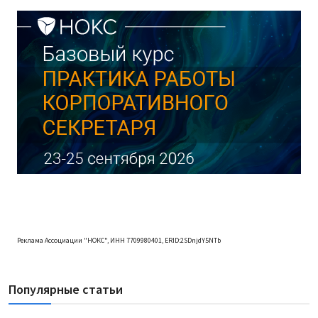
Реклама Ассоциации "НОКС", ИНН 7709980401, ERID:2SDnjdY5NTb
Популярные статьи