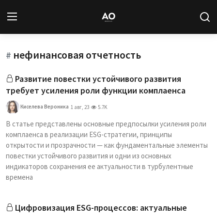
нефинансовая отчетность
Вход
Регистрация
#
Развитие повестки устойчивого развития
Новости
требует усиления роли функции комплаенса
Статьи
Киселева Вероника
1 авг, 23
5.7K
В статье представлены основные предпосылки усиления роли
Авторы
комплаенса в реализации ESG-стратегии, принципы
открытости и прозрачности — как фундаментальные элементы
Архив
повестки устойчивого развития и одни из основных
индикаторов сохранения ее актуальности в турбулентные
База знаний
времена
Подписка
Цифровизация ESG-процессов: актуальные