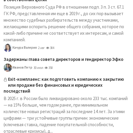
Позиция Верховного Суда РФ в отношении подп. 3 п. 3 ст. 67.1
ГК РФ, представленная им еще в 2019 г., до сих пор вызывает
множество судебных разбирательств между участниками,
желающими оспорить решение общего собрания, которое по
какой-либо причине не соответствует их интересам, и самой
компанией.
Качура Валерия
2 авг
384
Задержаны глава совета директоров и гендиректор Эфко
Иванов Петр
30 июл
358
Exit-комплаенс: как подготовить компанию к закрытию
или продаже без финансовых и юридических
последствий
В 2025 г. в России было ликвидировано около 233 тыс. компаний
— на 15% больше, чем годом ранее, при минимальном
количестве новых регистраций за последние 14 лет. За этими
цифрами — три устойчивые группы причин: экономические
(ключевая ставка, падение покупательной способности,
отраслевые кризисы), д...