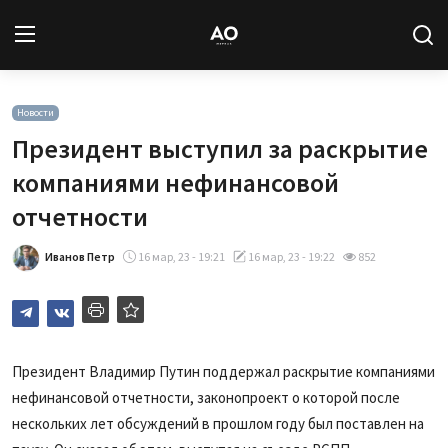
Вход
Регистрация
Новости
Президент выступил за раскрытие
Новости
компаниями нефинансовой
отчетности
Статьи
Иванов Петр
16 мар, 23 - 19:21
16 мар, 23 - 19:22
852
Авторы
Архив
База знаний
Президент Владимир Путин поддержал раскрытие компаниями
нефинансовой отчетности, законопроект о которой после
Подписка
нескольких лет обсуждений в прошлом году был поставлен на