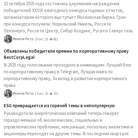
22 октября 2025 года состоялась церемония награждения
победителей XXVIII ежегодного конкурса годовых отчетов,
организатором которого выступает Московская биржа. Гран-
при конкурса получили: Норильский Никель, Россети
Ленэнерго, Россети Центр, Сибур Холдинг, Русал и Северсталь
Иванов Петр
23 окт, 25
682
Объявлены победители премии по корпоративному праву
BestCorpLegal
В 2025 году голосование проходило в номинациях: Лучший блог
по корпоративному праву в Telegram, Лучшая книга по
корпоративному праву, За вклад в развитие корпоративного
права
Иванов Петр
13 окт, 25
703
ESG превращается из горячей темы в непопулярную
Руководители энергетических компаний теперь говорят
гораздо меньше об экологических, социальных и
управленческих проблемах, чем раньше, поскольку аналитики и
акционеры переходят на другие темы. В последнем квартале