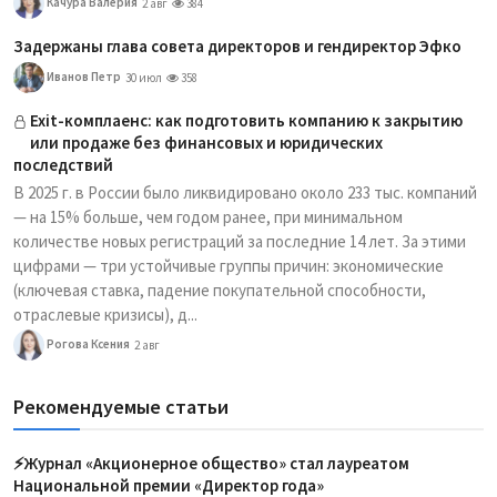
Качура Валерия
2 авг
384
Задержаны глава совета директоров и гендиректор Эфко
Иванов Петр
30 июл
358
Exit-комплаенс: как подготовить компанию к закрытию
или продаже без финансовых и юридических
последствий
В 2025 г. в России было ликвидировано около 233 тыс. компаний
— на 15% больше, чем годом ранее, при минимальном
количестве новых регистраций за последние 14 лет. За этими
цифрами — три устойчивые группы причин: экономические
(ключевая ставка, падение покупательной способности,
отраслевые кризисы), д...
Рогова Ксения
2 авг
Рекомендуемые статьи
⚡️Журнал «Акционерное общество» стал лауреатом
Национальной премии «Директор года»