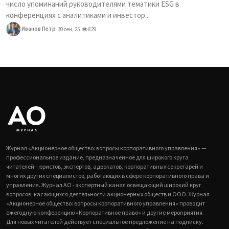
число упоминаний руководителями тематики ESG в
конференциях с аналитиками и инвестор...
Иванов Петр
30 сен, 25
829
Журнал «Акционерное общество: вопросы корпоративного управления» —
профессиональное издание, предназначенное для широкого круга
читателей - юристов, экспертов, адвокатов, корпоративных секретарей и
многих других специалистов, работающих в сфере корпоративного права и
управления. Журнал АО - экспертный канал освещающий широкий круг
вопросов, касающихся деятельности акционерных обществ и ООО. Журнал
«Акционерное общество: вопросы корпоративного управления» проводит
ежегодную конференцию «Корпоративное право» и другие мероприятия.
Для новых читателей действует специальное предложение на подписку.