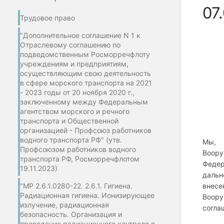
07
Трудовое право
"Дополнительное соглашение N 1 к
Отраслевому соглашению по
подведомственным Росморречфлоту
учреждениям и предприятиям,
осуществляющим свою деятельность
в сфере морского транспорта на 2021
- 2023 годы от 20 ноября 2020 г.,
заключенному между Федеральным
агентством морского и речного
транспорта и Общественной
организацией - Профсоюз работников
водного транспорта РФ" (утв.
Мы, 
Профсоюзом работников водного
Воору
транспорта РФ, Росморречфлотом
Федер
19.11.2023)
дальн
"МР 2.6.1.0280-22. 2.6.1. Гигиена.
внес
Радиационная гигиена. Ионизирующее
Воору
излучение, радиационная
согла
безопасность. Организация и
проведение радиационного контроля в