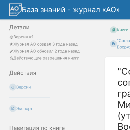
База знаний - журнал «АО»
Детали
Книги
Версия #1
"Согл
Журнал АО
создал
3 года назад
Воору
Журнал АО
обновил
2 года назад
Действующие разрешения книги
"С
Действия
со
Версии
гр
Ми
Экспорт
(у
Во
Навигация по книге