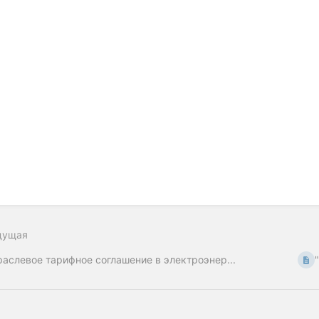
дущая
раслевое тарифное соглашение в электроэнер...