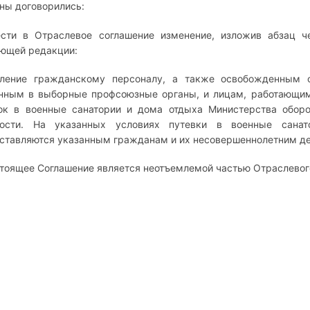
ны договорились:
ести в Отраслевое соглашение изменение, изложив абзац ч
ющей редакции:
ление гражданскому персоналу, а также освобожденным 
нным в выборные профсоюзные органы, и лицам, работающим 
ок в военные санатории и дома отдыха Министерства обор
мости. На указанных условиях путевки в военные сана
ставляются указанным гражданам и их несовершеннолетним детя
стоящее Соглашение является неотъемлемой частью Отраслевог