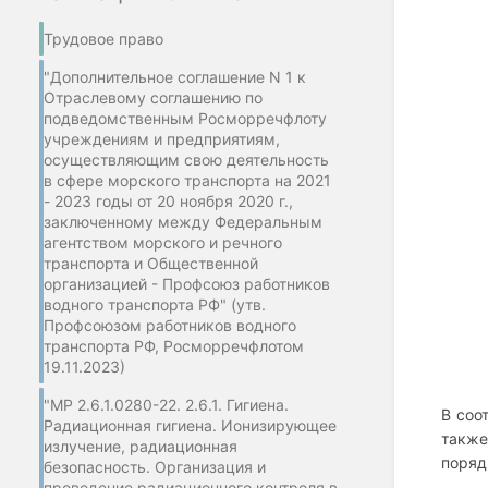
Трудовое право
"Дополнительное соглашение N 1 к
Отраслевому соглашению по
подведомственным Росморречфлоту
учреждениям и предприятиям,
осуществляющим свою деятельность
в сфере морского транспорта на 2021
- 2023 годы от 20 ноября 2020 г.,
заключенному между Федеральным
агентством морского и речного
транспорта и Общественной
организацией - Профсоюз работников
водного транспорта РФ" (утв.
Профсоюзом работников водного
транспорта РФ, Росморречфлотом
19.11.2023)
"МР 2.6.1.0280-22. 2.6.1. Гигиена.
В соо
Радиационная гигиена. Ионизирующее
также
излучение, радиационная
поряд
безопасность. Организация и
проведение радиационного контроля в