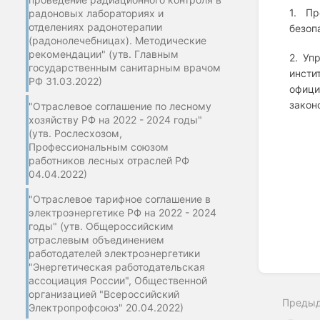
1. Пр
радоновых лабораториях и
отделениях радонотерапии
безоп
(радонолечебницах). Методические
рекомендации" (утв. Главным
2. Уп
государственным санитарным врачом
инсти
РФ 31.03.2022)
офиц
закон
"Отраслевое соглашение по лесному
хозяйству РФ на 2022 - 2024 годы"
(утв. Рослесхозом,
Профессиональным союзом
работников лесных отраслей РФ
04.04.2022)
"Отраслевое тарифное соглашение в
электроэнергетике РФ на 2022 - 2024
годы" (утв. Общероссийским
отраслевым объединением
работодателей электроэнергетики
"Энергетическая работодательская
Enter
ассоциация России", Общественной
section
select
организацией "Всероссийский
Преды
mode
Электропрофсоюз" 20.04.2022)