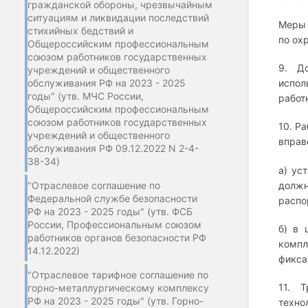
гражданской обороны, чрезвычайным
ситуациям и ликвидации последствий
Меры 
стихийных бедствий и
по ох
Общероссийским профессиональным
союзом работников государственных
9. Д
учреждений и общественного
обслуживания РФ на 2023 - 2025
испол
годы" (утв. МЧС России,
работ
Общероссийским профессиональным
союзом работников государственных
10. Р
учреждений и общественного
вправ
обслуживания РФ 09.12.2022 N 2-4-
38-34)
а) ус
"Отраслевое соглашение по
долж
Федеральной службе безопасности
распо
РФ на 2023 - 2025 годы" (утв. ФСБ
России, Профессиональным союзом
б) в 
работников органов безопасности РФ
компл
14.12.2022)
фикса
"Отраслевое тарифное соглашение по
11. 
горно-металлургическому комплексу
РФ на 2023 - 2025 годы" (утв. Горно-
техно