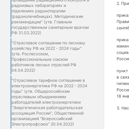
2. Пр
радоновых лабораториях и
отделениях радонотерапии
прика
(радонолечебницах). Методические
Прави
рекомендации" (утв. Главным
государственным санитарным врачом
сентя
РФ 31.03.2022)
прика
"Отраслевое соглашение по лесному
измен
хозяйству РФ на 2022 - 2024 годы"
социа
(утв. Рослесхозом,
Росси
Профессиональным союзом
работников лесных отраслей РФ
04.04.2022)
пункт
в свя
"Отраслевое тарифное соглашение в
гигие
электроэнергетике РФ на 2022 - 2024
Росси
годы" (утв. Общероссийским
18 ян
отраслевым объединением
работодателей электроэнергетики
"Энергетическая работодательская
3. На
ассоциация России", Общественной
организацией "Всероссийский
Электропрофсоюз" 20.04.2022)