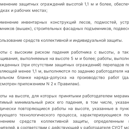
именение защитных ограждений высотой 1,1 м и более, обеспе
дках и рабочих местах;
именение инвентарных конструкций лесов, подмостей, уст
мников (вышек), строительных фасадных подъемников, подвесн
пользование средств коллективной и индивидуальной защиты.
боты с высоким риском падения работника с высоты, а та
щивания, выполняемые на высоте 5 м и более; работы, выполн
ажденных (при отсутствии защитных ограждений) перепадов по
вляющей менее 1,1 м, выполняются по заданию работодателя н
альном бланке наряда-допуска на производство работ (да
смотрен приложением N 2 к Правилам).
боты на высоте, для которых принятыми работодателем мерами
тимый минимальный риск его падения, в том числе, указан
дически повторяющиеся работы на высоте, указанные в пунк
вующего технологического процесса, характеризующиеся по
енением средств коллективной защиты, определенным 
нителей, в соответствии с действующей у работодателя СУОТ м