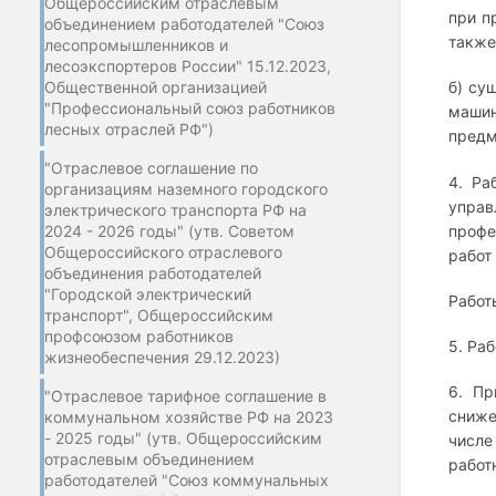
Общероссийским отраслевым
при п
объединением работодателей "Союз
также
лесопромышленников и
лесоэкспортеров России" 15.12.2023,
Общественной организацией
б) су
"Профессиональный союз работников
машин
лесных отраслей РФ")
предм
"Отраслевое соглашение по
4. Ра
организациям наземного городского
управ
электрического транспорта РФ на
2024 - 2026 годы" (утв. Советом
профе
Общероссийского отраслевого
работ
объединения работодателей
"Городской электрический
Работ
транспорт", Общероссийским
профсоюзом работников
5. Ра
жизнеобеспечения 29.12.2023)
6. Пр
"Отраслевое тарифное соглашение в
сниже
коммунальном хозяйстве РФ на 2023
- 2025 годы" (утв. Общероссийским
числе
отраслевым объединением
работ
работодателей "Союз коммунальных