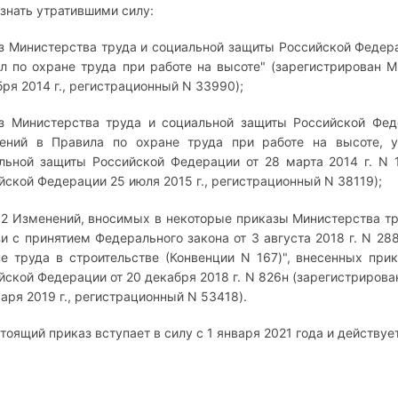
изнать утратившими силу:
з Министерства труда и социальной защиты Российской Федера
л по охране труда при работе на высоте" (зарегистрирован
бря 2014 г., регистрационный N 33990);
з Министерства труда и социальной защиты Российской Фед
ений в Правила по охране труда при работе на высоте, 
льной защиты Российской Федерации от 28 марта 2014 г. N 
йской Федерации 25 июля 2015 г., регистрационный N 38119);
 2 Изменений, вносимых в некоторые приказы Министерства т
зи с принятием Федерального закона от 3 августа 2018 г. N 2
не труда в строительстве (Конвенции N 167)", внесенных пр
йской Федерации от 20 декабря 2018 г. N 826н (зарегистриро
варя 2019 г., регистрационный N 53418).
стоящий приказ вступает в силу с 1 января 2021 года и действуе