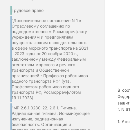
Трудовое право
"Дополнительное соглашение N 1 к
Отраслевому соглашению по
подведомственным Росморречфлоту
учреждениям и предприятиям,
осуществляющим свою деятельность
в сфере морского транспорта на 2021
- 2023 годы от 20 ноября 2020 г.,
заключенному между Федеральным
агентством морского и речного
транспорта и Общественной
организацией - Профсоюз работников
водного транспорта РФ" (утв.
Профсоюзом работников водного
В соо
транспорта РФ, Росморречфлотом
Федер
19.11.2023)
защит
"МР 2.6.1.0280-22. 2.6.1. Гигиена.
г. N 
Радиационная гигиена. Ионизирующее
излучение, радиационная
1. Ут
безопасность. Организация и
проведение радиационного контроля в