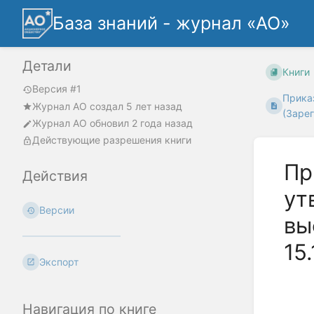
База знаний - журнал «АО»
Детали
Книги
Версия #1
Приказ
Журнал АО
создал
5 лет назад
(Зарег
Журнал АО
обновил
2 года назад
Действующие разрешения книги
Пр
Действия
ут
Версии
вы
15
Экспорт
Навигация по книге