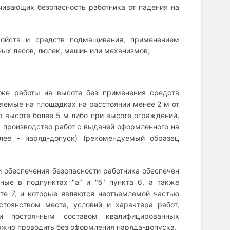
чивающих безопасность работника от падения на
ройств и средств подмащивания, применением
ых лесов, люлек, машин или механизмов;
кже работы на высоте без применения средств
яемые на площадках на расстоянии менее 2 м от
 высоте более 5 м либо при высоте ограждений,
а производство работ с выдачей оформленного на
лее - наряд-допуск) (рекомендуемый образец
 обеспечения безопасности работника обеспечен
ные в подпунктах "а" и "б" пункта 6, а также
те 7, и которые являются неотъемлемой частью
стоянством места, условий и характера работ,
и постоянным составом квалифицированных
ожно проводить без оформления наряда-допуска.