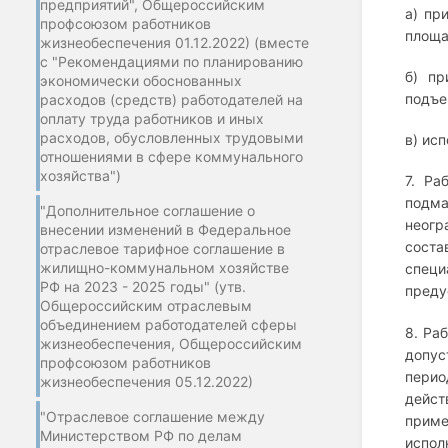
предприятий", Общероссийским
а) пр
профсоюзом работников
площа
жизнеобеспечения 01.12.2022) (вместе
с "Рекомендациями по планированию
б) пр
экономически обоснованных
подъе
расходов (средств) работодателей на
оплату труда работников и иных
расходов, обусловленных трудовыми
в) ис
отношениями в сфере коммунального
хозяйства")
7. Ра
подма
"Дополнительное соглашение о
неогр
внесении изменений в Федеральное
соста
отраслевое тарифное соглашение в
жилищно-коммунальном хозяйстве
специ
РФ на 2023 - 2025 годы" (утв.
преду
Общероссийским отраслевым
объединением работодателей сферы
8. Ра
жизнеобеспечения, Общероссийским
допус
профсоюзом работников
перио
жизнеобеспечения 05.12.2022)
дейст
"Отраслевое соглашение между
прим
Министерством РФ по делам
испол