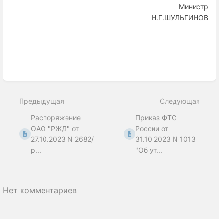
Министр
Н.Г.ШУЛЬГИНОВ
Enter
section
select
Предыдущая
Следующая
mode
Распоряжение
Приказ ФТС
ОАО "РЖД" от
России от
27.10.2023 N 2682/
31.10.2023 N 1013
р...
"Об ут...
Нет комментариев