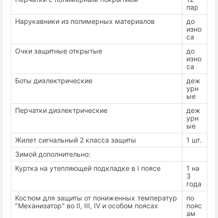
пар
Нарукавники из полимерных материалов
до
изно
са
Очки защитные открытые
до
изно
са
Боты диэлектрические
деж
урн
ые
Перчатки диэлектрические
деж
урн
ые
Жилет сигнальный 2 класса защиты
1 шт.
Зимой дополнительно:
Куртка на утепляющей подкладке в I поясе
1 на
3
года
Костюм для защиты от пониженных температур
по
"Механизатор" во II, III, IV и особом поясах
пояс
ам