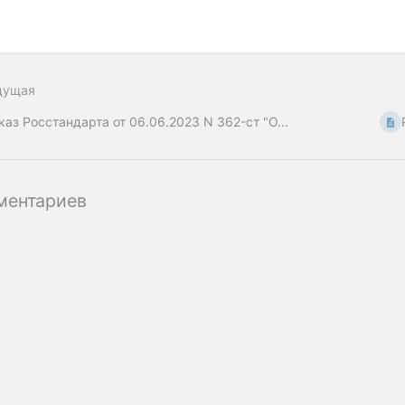
дущая
каз Росстандарта от 06.06.2023 N 362-ст "О...
ментариев
ательство ООО «‎Советник эмитента»
Читать Журнал «Акцион