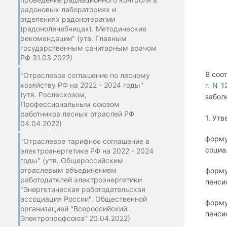
радоновых лабораториях и
отделениях радонотерапии
(радонолечебницах). Методические
рекомендации" (утв. Главным
государственным санитарным врачом
РФ 31.03.2022)
В соот
"Отраслевое соглашение по лесному
хозяйству РФ на 2022 - 2024 годы"
г. N 
(утв. Рослесхозом,
забол
Профессиональным союзом
работников лесных отраслей РФ
1. Ут
04.04.2022)
форму
"Отраслевое тарифное соглашение в
социа
электроэнергетике РФ на 2022 - 2024
годы" (утв. Общероссийским
отраслевым объединением
форму
работодателей электроэнергетики
пенси
"Энергетическая работодательская
ассоциация России", Общественной
форму
организацией "Всероссийский
пенси
Электропрофсоюз" 20.04.2022)