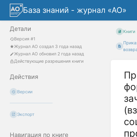
База знаний - журнал «АО»
Детали
Книги
Версия #1
Прика
Журнал АО
создал
3 года назад
возвр
Журнал АО
обновил
2 года назад
Действующие разрешения книги
Пр
Действия
фо
Версии
за
(в
Экспорт
со
пр
Навигация по книге