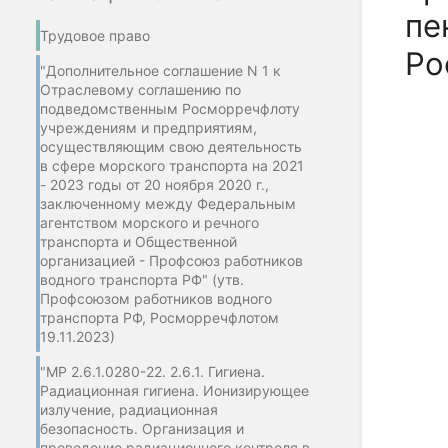
пе
Трудовое право
Ро
"Дополнительное соглашение N 1 к
Отраслевому соглашению по
подведомственным Росморречфлоту
учреждениям и предприятиям,
осуществляющим свою деятельность
в сфере морского транспорта на 2021
- 2023 годы от 20 ноября 2020 г.,
заключенному между Федеральным
агентством морского и речного
транспорта и Общественной
организацией - Профсоюз работников
водного транспорта РФ" (утв.
Профсоюзом работников водного
транспорта РФ, Росморречфлотом
19.11.2023)
"МР 2.6.1.0280-22. 2.6.1. Гигиена.
Радиационная гигиена. Ионизирующее
излучение, радиационная
безопасность. Организация и
проведение радиационного контроля в