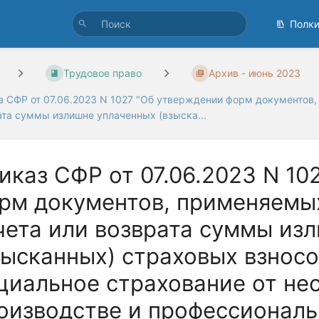
Полк
Трудовое право
Архив - июнь 2023
з СФР от 07.06.2023 N 1027 "Об утверждении форм документов
ата суммы излишне уплаченных (взыска...
иказ СФР от 07.06.2023 N 10
рм документов, применяемы
чета или возврата суммы из
зысканных) страховых взносо
циальное страхование от не
оизводстве и профессиональ