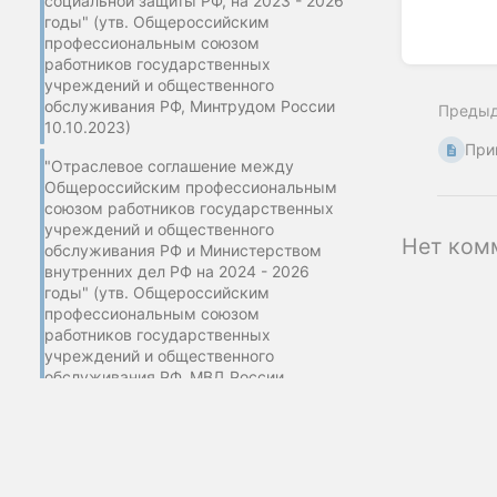
социальной защиты РФ, на 2023 - 2026
годы" (утв. Общероссийским
профессиональным союзом
Enter
работников государственных
section
учреждений и общественного
select
обслуживания РФ, Минтрудом России
Преды
mode
10.10.2023)
При
"Отраслевое соглашение между
Общероссийским профессиональным
союзом работников государственных
учреждений и общественного
Нет ком
обслуживания РФ и Министерством
внутренних дел РФ на 2024 - 2026
годы" (утв. Общероссийским
профессиональным союзом
работников государственных
учреждений и общественного
обслуживания РФ, МВД России
23.10.2023)
"Отраслевое соглашение по
лесопромышленному комплексу РФ
на 2024 - 2026 годы" (утв.
©2002-2025 Изд