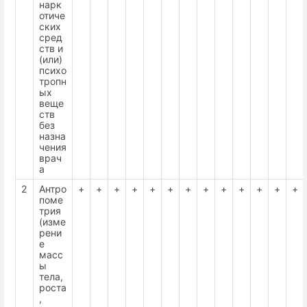
нарк
отиче
ских
сред
ств и
(или)
психо
тропн
ых
веще
ств
без
назна
чения
врач
а
2
Антро
+
+
+
+
+
+
+
+
+
+
+
+
+
поме
трия
(изме
рени
е
масс
ы
тела,
роста
,