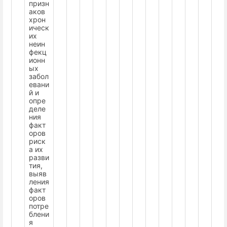
призн
аков
хрон
ическ
их
неин
фекц
ионн
ых
забол
евани
й и
опре
деле
ния
факт
оров
риск
а их
разви
тия,
выяв
ления
факт
оров
потре
блени
я