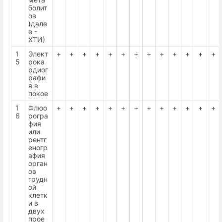
болит
ов
(дале
е -
ХТИ)
1
Элект
+
+
+
+
+
+
+
+
+
+
+
+
+
5
рока
рдиог
рафи
я в
покое
1
Флюо
+
+
+
+
+
+
+
+
+
+
+
+
+
6
рогра
фия
или
рентг
еногр
афия
орган
ов
грудн
ой
клетк
и в
двух
прое