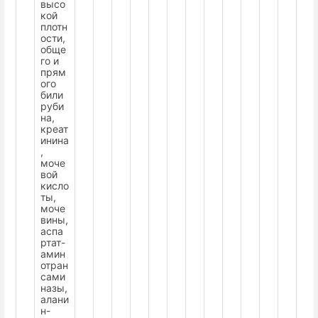
высо
кой
плотн
ости,
обще
го и
прям
ого
били
руби
на,
креат
инина
,
моче
вой
кисло
ты,
моче
вины,
аспа
ртат-
амин
отран
сами
назы,
алани
н-