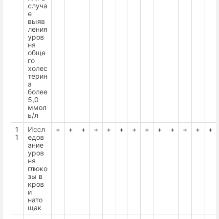
случа
е
выяв
ления
уров
ня
обще
го
холес
терин
а
более
5,0
ммол
ь/л
1
Иссл
+
+
+
+
+
+
+
+
+
+
+
+
+
1
едов
ание
уров
ня
глюко
зы в
кров
и
нато
щак