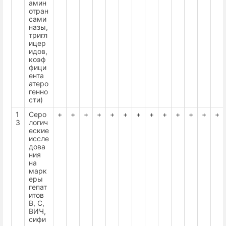
амин
отран
сами
назы,
тригл
ицер
идов,
коэф
фици
ента
атеро
генно
сти)
1
Серо
+
+
+
+
+
+
+
+
+
+
+
+
+
3
логич
еские
иссле
дова
ния
на
марк
еры
гепат
итов
B, C,
ВИЧ,
сифи