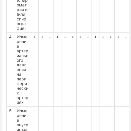
(спир
омет
рия и
(или)
спир
огра
фия)
4
Изме
+
+
+
+
+
+
+
+
+
+
+
+
+
рени
е
артер
иальн
ого
давл
ения
на
пери
фери
чески
х
артер
иях
5
Изме
-
-
-
-
-
-
-
-
-
-
-
-
-
рени
е
внутр
иглаз