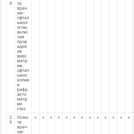
9
тр
врач
ом-
офтал
ьмол
огом,
вклю
чая
пров
еден
ие
визо
метр
ии,
офтал
ьмос
копии
и
рефр
акто
метр
ии
глаз
2
Осмо
+
+
+
+
+
+
+
+
+
+
+
+
+
0
тр
врач
ом-