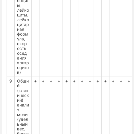
боцит
ы,
лейко
циты,
лейко
цитар
ная
форм
ула,
скор
ость
осед
ания
эритр
оцито
в)
9
Общи
+
+
+
+
+
+
+
+
+
+
+
+
+
й
(клин
ическ
ий)
анали
з
мочи
(удел
ьный
вес,
белок