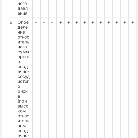
ного
давл
ения
6
Опре
-
-
-
+
+
+
+
+
+
+
+
+
+
деле
ние
относ
итель
ного
сумм
арног
о
серд
ечно-
сосуд
истог
о
риск
а
(при
высо
ком
относ
итель
ном
серд
ечно-