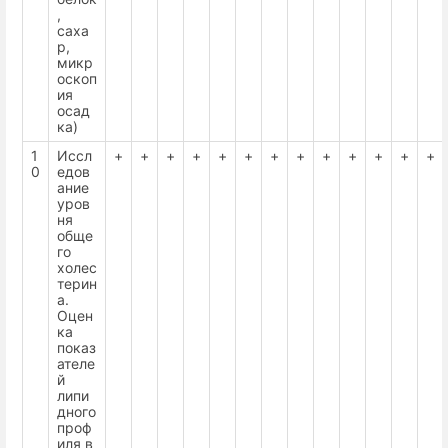
,
саха
р,
микр
оскоп
ия
осад
ка)
1
Иссл
+
+
+
+
+
+
+
+
+
+
+
+
+
0
едов
ание
уров
ня
обще
го
холес
терин
а.
Оцен
ка
показ
ателе
й
липи
дного
проф
иля в