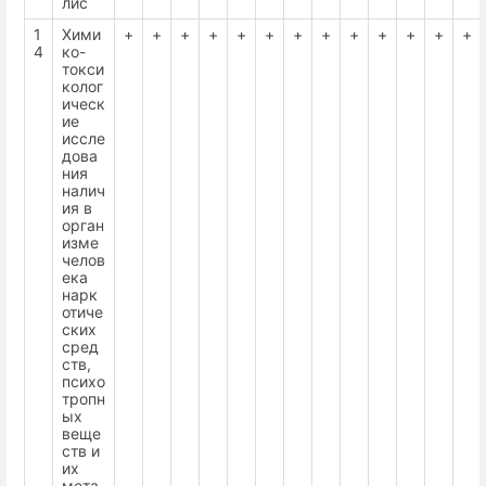
лис
1
Хими
+
+
+
+
+
+
+
+
+
+
+
+
+
4
ко-
токси
колог
ическ
ие
иссле
дова
ния
налич
ия в
орган
изме
челов
ека
нарк
отиче
ских
сред
ств,
психо
тропн
ых
веще
ств и
их
мета