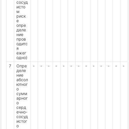
сосуд
исто
м
риск
е
опре
деле
ние
пров
одитс
я
ежег
одно)
7
Опре
-
-
-
-
-
-
-
-
-
-
-
-
-
деле
ние
абсол
ютног
о
сумм
арног
о
серд
ечно-
сосуд
истог
о