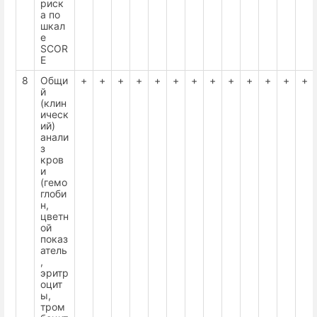
риск
а по
шкал
е
SCOR
E
8
Общи
+
+
+
+
+
+
+
+
+
+
+
+
+
й
(клин
ическ
ий)
анали
з
кров
и
(гемо
глоби
н,
цветн
ой
показ
атель
,
эритр
оцит
ы,
тром