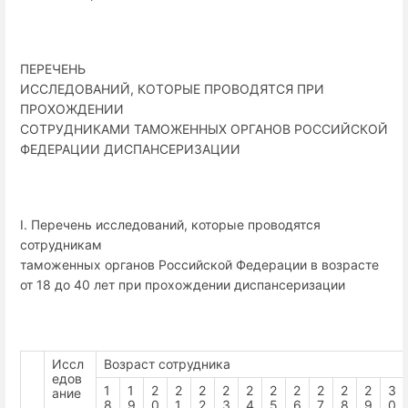
ПЕРЕЧЕНЬ
ИССЛЕДОВАНИЙ, КОТОРЫЕ ПРОВОДЯТСЯ ПРИ
ПРОХОЖДЕНИИ
СОТРУДНИКАМИ ТАМОЖЕННЫХ ОРГАНОВ РОССИЙСКОЙ
ФЕДЕРАЦИИ ДИСПАНСЕРИЗАЦИИ
I. Перечень исследований, которые проводятся
сотрудникам
таможенных органов Российской Федерации в возрасте
от 18 до 40 лет при прохождении диспансеризации
Иссл
Возраст сотрудника
едов
1
1
2
2
2
2
2
2
2
2
2
2
3
ание
8
9
0
1
2
3
4
5
6
7
8
9
0