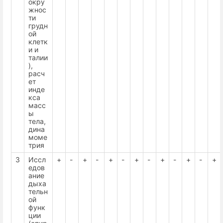
окру
жнос
ти
грудн
ой
клетк
и и
талии
),
расч
ет
инде
кса
масс
ы
тела,
дина
моме
трия
3
Иссл
+
-
+
-
+
-
+
-
+
-
+
-
+
едов
ание
дыха
тельн
ой
функ
ции