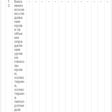
1
Биох
-
-
-
-
-
-
-
-
-
-
-
-
-
2
имич
еское
иссле
дова
ние
кров
и (в
объе
ме
опре
деле
ния
уров
ня
глюко
зы
кров
и,
холес
терин
а,
холес
терин
а
липоп
ротеи
дов