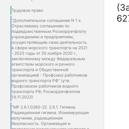
(З
Трудовое право
62
"Дополнительное соглашение N 1 к
Отраслевому соглашению по
подведомственным Росморречфлоту
учреждениям и предприятиям,
осуществляющим свою деятельность
в сфере морского транспорта на 2021
- 2023 годы от 20 ноября 2020 г.,
заключенному между Федеральным
агентством морского и речного
транспорта и Общественной
организацией - Профсоюз работников
водного транспорта РФ" (утв.
Профсоюзом работников водного
транспорта РФ, Росморречфлотом
19.11.2023)
"МР 2.6.1.0280-22. 2.6.1. Гигиена.
Радиационная гигиена. Ионизирующее
излучение, радиационная
безопасность. Организация и
проведение радиационного контроля в