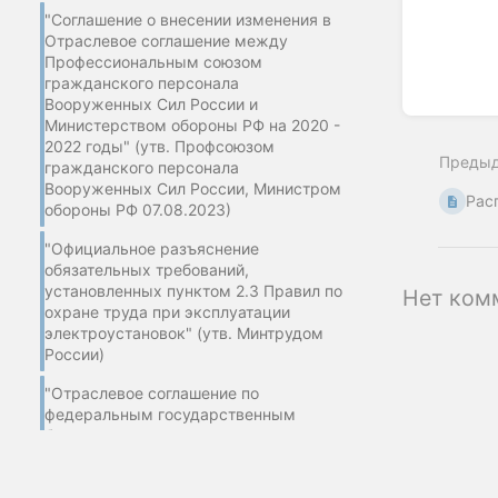
"Соглашение о внесении изменения в
Отраслевое соглашение между
Профессиональным союзом
гражданского персонала
Вооруженных Сил России и
Enter
Министерством обороны РФ на 2020 -
section
2022 годы" (утв. Профсоюзом
select
Преды
mode
гражданского персонала
Вооруженных Сил России, Министром
Рас
обороны РФ 07.08.2023)
"Официальное разъяснение
обязательных требований,
установленных пунктом 2.3 Правил по
Нет ком
охране труда при эксплуатации
электроустановок" (утв. Минтрудом
России)
"Отраслевое соглашение по
федеральным государственным
бюджетным и казенным
учреждениям, находящимся в
ведении Министерства труда и