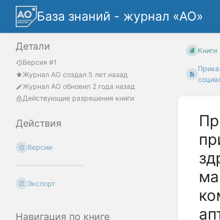
База знаний - журнал «АО»
Детали
Книги
Версия #1
Прика
Журнал АО
создал
5 лет назад
социал
Журнал АО
обновил
2 года назад
Действующие разрешения книги
Пр
Действия
пр
Версии
зд
ма
Экспорт
ко
ап
Навигация по книге