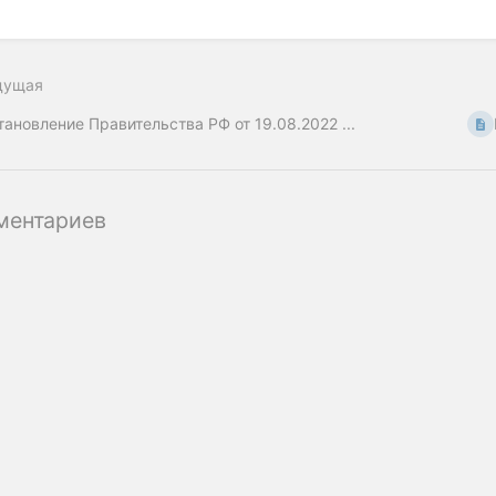
дущая
тановление Правительства РФ от 19.08.2022 ...
ментариев
ательство ООО «‎Советник эмитента»
Читать Журнал «Акцион