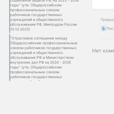
социальной защиты РФ, на 2023 - 2026
годы" (утв. Общероссийским
Enter
профессиональным союзом
section
работников государственных
select
учреждений и общественного
Преды
mode
обслуживания РФ, Минтрудом России
Пос
10.10.2023)
"Отраслевое соглашение между
Общероссийским профессиональным
союзом работников государственных
Нет ком
учреждений и общественного
обслуживания РФ и Министерством
внутренних дел РФ на 2024 - 2026
годы" (утв. Общероссийским
профессиональным союзом
работников государственных
учреждений и общественного
обслуживания РФ, МВД России
23.10.2023)
"Отраслевое соглашение по
лесопромышленному комплексу РФ
©2002-2025 Изд
на 2024 - 2026 годы" (утв.