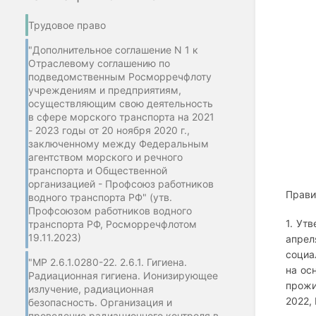
Трудовое право
"Дополнительное соглашение N 1 к
Отраслевому соглашению по
подведомственным Росморречфлоту
учреждениям и предприятиям,
осуществляющим свою деятельность
в сфере морского транспорта на 2021
- 2023 годы от 20 ноября 2020 г.,
заключенному между Федеральным
агентством морского и речного
транспорта и Общественной
организацией - Профсоюз работников
Прави
водного транспорта РФ" (утв.
Профсоюзом работников водного
1. Ут
транспорта РФ, Росморречфлотом
19.11.2023)
апрел
социа
"МР 2.6.1.0280-22. 2.6.1. Гигиена.
на ос
Радиационная гигиена. Ионизирующее
прожи
излучение, радиационная
2022, 
безопасность. Организация и
проведение радиационного контроля в