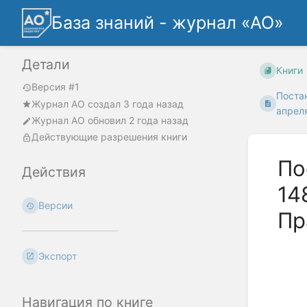
База знаний - журнал «АО»
Детали
Книги
Версия #1
Поста
Журнал АО
создал
3 года назад
апреля
Журнал АО
обновил
2 года назад
Действующие разрешения книги
По
Действия
14
Версии
Пр
Экспорт
Навигация по книге