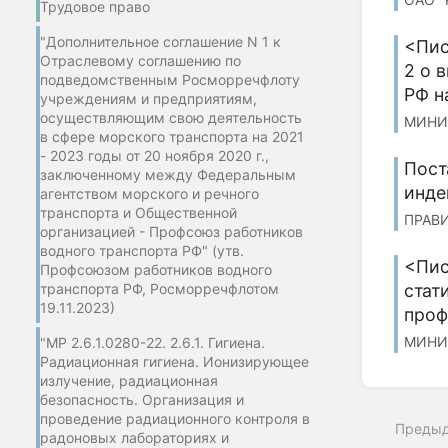
Трудовое право
"Дополнительное соглашение N 1 к
<Пис
Отраслевому соглашению по
2 о 
подведомственным Росморречфлоту
РФ н
учреждениям и предприятиям,
осуществляющим свою деятельность
МИНИ
в сфере морского транспорта на 2021
- 2023 годы от 20 ноября 2020 г.,
Пост
заключенному между Федеральным
инде
агентством морского и речного
транспорта и Общественной
ПРАВИ
организацией - Профсоюз работников
водного транспорта РФ" (утв.
<Пис
Профсоюзом работников водного
транспорта РФ, Росморречфлотом
стат
19.11.2023)
проф
МИНИ
"МР 2.6.1.0280-22. 2.6.1. Гигиена.
Радиационная гигиена. Ионизирующее
излучение, радиационная
безопасность. Организация и
проведение радиационного контроля в
Преды
радоновых лабораториях и