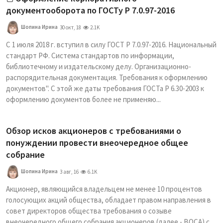
документооборота по ГОСТу Р 7.0.97-2016
Шопина Ирина
30 окт, 18
2.1K
С 1 июля 2018 г. вступил в силу ГОСТ Р 7.0.97-2016. Национальный
стандарт РФ. Система стандартов по информации,
библиотечному и издательскому делу. Организационно-
распорядительная документация. Требования к оформлению
документов". С этой же даты требования ГОСТа Р 6.30-2003 к
оформлению документов более не применяю...
Обзор исков акционеров с требованиями о
понуждении провести внеочередное общее
собрание
Шопина Ирина
3 авг, 16
6.1K
Акционер, являющийся владельцем не менее 10 процентов
голосующих акций общества, обладает правом направления в
совет директоров общества требования о созыве
внеочередного общего собрания акционеров (далее - ВОСА) с