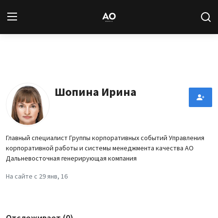
Вход
Регистрация
Новости
Шопина Ирина
Статьи
Авторы
Главный специалист Группы корпоративных событий Управления
корпоративной работы и системы менеджмента качества АО
Архив
Дальневосточная генерирующая компания
На сайте с 29 янв, 16
База знаний
Подписка
Отслеживает (0)