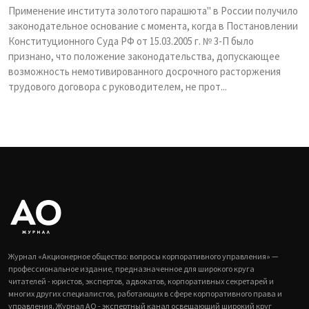
Применение института золотого парашюта" в России получило
законодательное основание с момента, когда в Постановлении
Конституционного Суда РФ от 15.03.2005 г. № 3-П было
признано, что положение законодательства, допускающее
возможность немотивированного досрочного расторжения
трудового договора с руководителем, не прот...
Журнал «Акционерное общество: вопросы корпоративного управления» —
профессиональное издание, предназначенное для широкого круга
читателей - юристов, экспертов, адвокатов, корпоративных секретарей и
многих других специалистов, работающих в сфере корпоративного права и
управления. Журнал АО - экспертный канал освещающий широкий круг