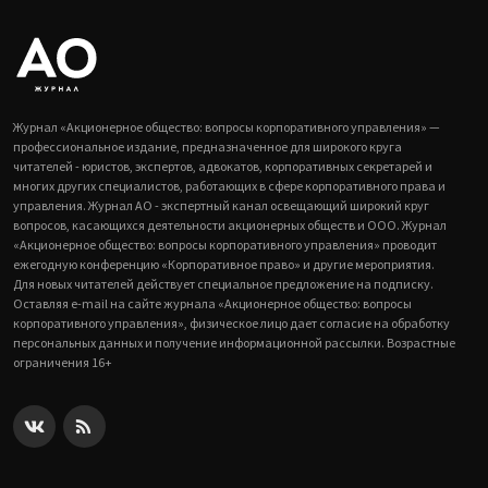
Журнал «Акционерное общество: вопросы корпоративного управления» —
профессиональное издание, предназначенное для широкого круга
читателей - юристов, экспертов, адвокатов, корпоративных секретарей и
многих других специалистов, работающих в сфере корпоративного права и
управления. Журнал АО - экспертный канал освещающий широкий круг
вопросов, касающихся деятельности акционерных обществ и ООО. Журнал
«Акционерное общество: вопросы корпоративного управления» проводит
ежегодную конференцию «Корпоративное право» и другие мероприятия.
Для новых читателей действует специальное предложение на подписку.
Оставляя e-mail на сайте журнала «Акционерное общество: вопросы
корпоративного управления», физическое лицо дает согласие на обработку
персональных данных и получение информационной рассылки. Возрастные
ограничения 16+