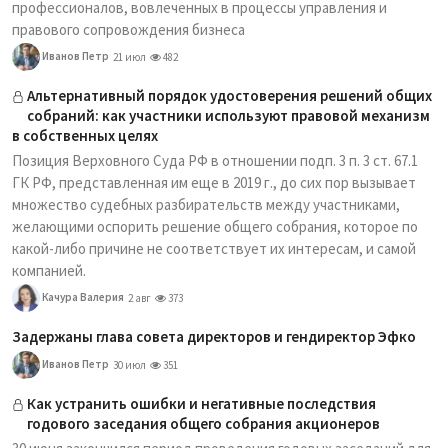
профессионалов, вовлеченных в процессы управления и
правового сопровождения бизнеса
Иванов Петр
21 июл
482
Альтернативный порядок удостоверения решений общих
собраний: как участники используют правовой механизм
в собственных целях
Позиция Верховного Суда РФ в отношении подп. 3 п. 3 ст. 67.1
ГК РФ, представленная им еще в 2019 г., до сих пор вызывает
множество судебных разбирательств между участниками,
желающими оспорить решение общего собрания, которое по
какой-либо причине не соответствует их интересам, и самой
компанией.
Качура Валерия
2 авг
373
Задержаны глава совета директоров и гендиректор Эфко
Иванов Петр
30 июл
351
Как устранить ошибки и негативные последствия
годового заседания общего собрания акционеров