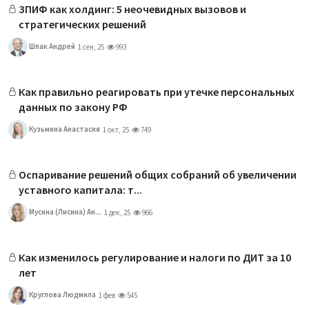
ЗПИФ как холдинг: 5 неочевидных вызовов и
стратегических решений
Шпак Андрей
1 сен, 25
993
Как правильно реагировать при утечке персональных
данных по закону РФ
Кузьмина Анастасия
1 окт, 25
749
Оспаривание решений общих собраний об увеличении
уставного капитала: т...
Мусина (Лисина) Ан...
1 дек, 25
966
Как изменилось регулирование и налоги по ДИТ за 10
лет
Круглова Людмила
1 фев
545