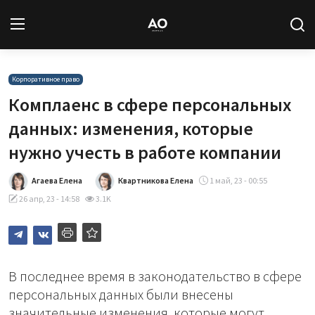
Вход
Регистрация
Корпоративное право
Комплаенс в сфере персональных
Новости
данных: изменения, которые
нужно учесть в работе компании
Статьи
Агаева Елена
Квартникова Елена
1 май, 23 - 00:55
Авторы
26 апр, 23 - 14:58
3.1K
Архив
База знаний
В последнее время в законодательство в сфере
Подписка
персональных данных были внесены
значительные изменения, которые могут