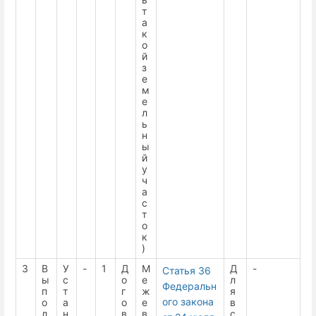
т
а
к
о
й
з
е
м
е
л
ь
н
ы
й
у
ч
а
с
т
о
к
)
3
В
У
-
1
Д
М
Д
-
Статья 36
ы
с
о
е
л
Федеральн
п
т
г
ж
я
ого закона
о
а
о
е
в
л
н
в
в
с