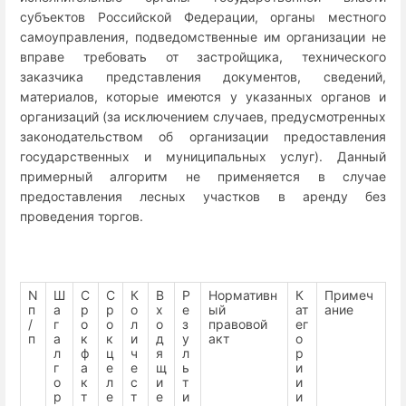
субъектов Российской Федерации, органы местного
самоуправления, подведомственные им организации не
вправе требовать от застройщика, технического
заказчика представления документов, сведений,
материалов, которые имеются у указанных органов и
организаций (за исключением случаев, предусмотренных
законодательством об организации предоставления
государственных и муниципальных услуг). Данный
примерный алгоритм не применяется в случае
предоставления лесных участков в аренду без
проведения торгов.
N
Ш
С
С
К
В
Р
Нормативн
К
Примеч
п
а
р
р
о
х
е
ый
ат
ание
/
г
о
о
л
о
з
правовой
ег
п
а
к
к
и
д
у
акт
о
л
ф
ц
ч
я
л
р
г
а
е
е
щ
ь
и
о
к
л
с
и
т
и
р
т
е
т
е
и
и