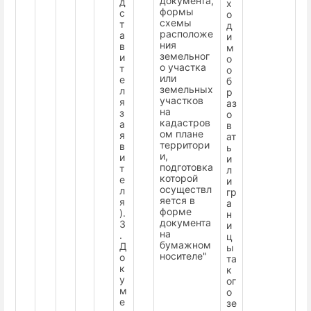
документа,
д
х
формы
с
о
схемы
т
д
расположе
а
и
ния
в
м
земельног
и
о
о участка
т
о
или
е
б
земельных
л
р
участков
я
аз
на
з
о
кадастров
а
в
ом плане
я
ат
территори
в
ь
и,
и
и
подготовка
т
л
которой
е
и
осуществл
л
гр
яется в
я
а
форме
).
н
документа
3
и
на
.
ц
бумажном
Д
ы
носителе"
о
та
к
к
у
ог
м
о
е
зе