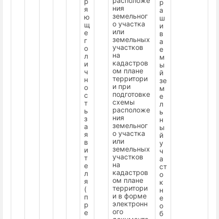
расположе
р
р
ния
я
а
земельног
ю
ш
о участка
щ
и
или
е
в
земельных
г
а
участков
о
е
на
л
м
кадастров
и
ы
ом плане
ч
й
территори
н
зе
и при
о
м
подготовке
с
е
схемы
т
л
расположе
ь
ь
ния
з
н
земельног
а
ы
о участка
я
й
или
в
у
земельных
и
ч
участков
т
а
на
е
ст
кадастров
л
о
ом плане
я
к
территори
(
н
и в форме
п
е
электронн
р
о
ого
е
б