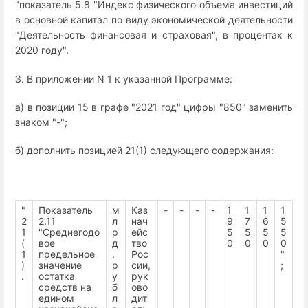
"показатель 5.8 "Индекс физического объема инвестиций
в основной капитал по виду экономической деятельности
"Деятельность финансовая и страховая", в процентах к
2020 году".
3. В приложении N 1 к указанной Программе:
а) в позиции 15 в графе "2021 год" цифры "850" заменить
знаком "-";
б) дополнить позицией 21(1) следующего содержания:
"
Показатель
м
Каз
-
-
-
-
1
1
1
1
2
2.11
л
нач
9
7
6
5
1
"Среднегодо
р
ейс
5
5
5
5
(
вое
д
тво
0
0
0
0
1
предельное
.
Рос
"
)
значение
р
сии,
;
.
остатка
у
рук
средств на
б
ово
едином
л
дит