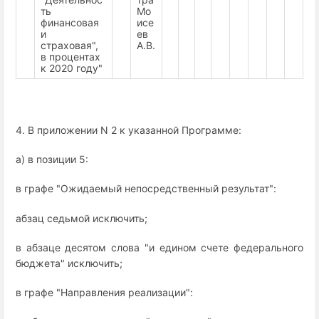
ть
Мо
финансовая
исе
и
ев
страховая",
А.В.
в процентах
к 2020 году"
4. В приложении N 2 к указанной Программе:
а) в позиции 5:
в графе "Ожидаемый непосредственный результат":
абзац седьмой исключить;
в абзаце десятом слова "и едином счете федерального
бюджета" исключить;
в графе "Направления реализации":