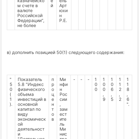
казначейско
е
ель
м счете в
й
Арт
валюте
юхи
Российской
н
Федерации",
Р.Е.
не более
в) дополнить позицией 50(1) следующего содержания:
"
Показатель
п
Ми
-
-
-
1
1
1
1
1
5
5.8 "Индекс
р
нфи
0
0
0
1
1
0
физического
о
н
0
0
6
2
8
(
объема
ц
Рос
,
,
,
,
1
инвестиций в
е
сии
9
5
2
6
).
основной
н
,
".
капитал по
т
зам
виду
о
ест
экономическ
в
ите
ой
ль
деятельност
Ми
и
нис
"Деятельнос
тра