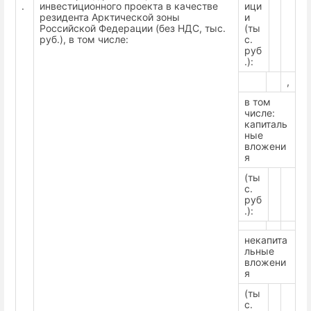
.
инвестиционного проекта в качестве
ици
резидента Арктической зоны
и
Российской Федерации (без НДС, тыс.
(ты
руб.), в том числе:
с.
руб
.):
,
в том
числе:
капиталь
ные
вложени
я
(ты
с.
руб
.):
некапита
льные
вложени
я
(ты
с.