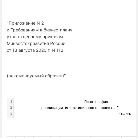
"Приложение N 2
к Требованиям к бизнес-плану,
утвержденному приказом
Минвостокразвития России
от 13 августа 2020 г. N 112
(рекомендуемый образец)"
1
                                План-график
2
            реализации инвестиционного проекта "________
3
                                                (наимено