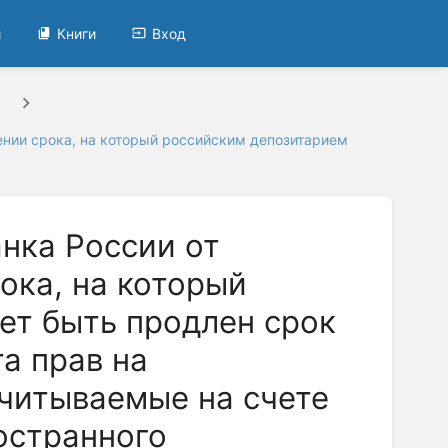
и
Книги
Вход
ении срока, на который российским депозитарием
нка России от
рока, на который
ет быть продлен срок
а прав на
читываемые на счете
остранного