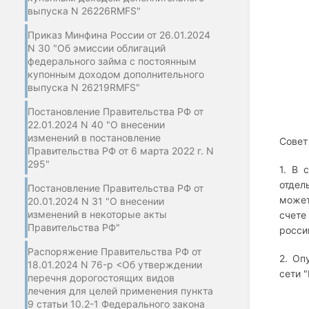
выпуска N 26226RMFS"
Приказ Минфина России от 26.01.2024
N 30 "Об эмиссии облигаций
федерального займа с постоянным
купонным доходом дополнительного
выпуска N 26219RMFS"
Постановление Правительства РФ от
22.01.2024 N 40 "О внесении
изменений в постановление
Совет
Правительства РФ от 6 марта 2022 г. N
295"
1. В 
отдел
Постановление Правительства РФ от
может
20.01.2024 N 31 "О внесении
изменений в некоторые акты
счете
Правительства РФ"
росси
Распоряжение Правительства РФ от
2. Оп
18.01.2024 N 76-р <Об утверждении
сети 
перечня дорогостоящих видов
лечения для целей применения пункта
9 статьи 10.2-1 Федерального закона