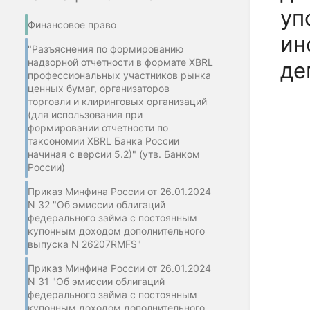
уп
Финансовое право
ин
"Разъяснения по формированию
надзорной отчетности в формате XBRL
де
профессиональных участников рынка
ценных бумаг, организаторов
торговли и клиринговых организаций
(для использования при
формировании отчетности по
таксономии XBRL Банка России
начиная с версии 5.2)" (утв. Банком
России)
Приказ Минфина России от 26.01.2024
N 32 "Об эмиссии облигаций
федерального займа с постоянным
купонным доходом дополнительного
выпуска N 26207RMFS"
Приказ Минфина России от 26.01.2024
N 31 "Об эмиссии облигаций
федерального займа с постоянным
купонным доходом дополнительного