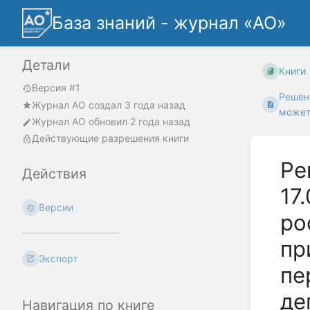
База знаний - журнал «АО»
Детали
Книги
Версия #1
Решен
Журнал АО
создал
3 года назад
может
Журнал АО
обновил
2 года назад
Действующие разрешения книги
Ре
Действия
17
Версии
ро
пр
Экспорт
пе
де
Навигация по книге