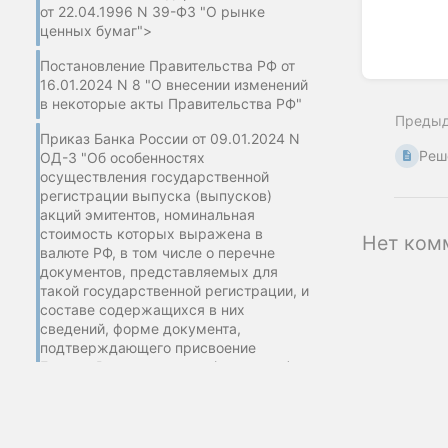
от 22.04.1996 N 39-ФЗ "О рынке
ценных бумаг">
Постановление Правительства РФ от
Enter
16.01.2024 N 8 "О внесении изменений
section
в некоторые акты Правительства РФ"
select
Преды
mode
Приказ Банка России от 09.01.2024 N
Реш
ОД-3 "Об особенностях
осуществления государственной
регистрации выпуска (выпусков)
акций эмитентов, номинальная
стоимость которых выражена в
Нет ком
валюте РФ, в том числе о перечне
документов, представляемых для
такой государственной регистрации, и
составе содержащихся в них
сведений, форме документа,
подтверждающего присвоение
Банком России выпуску (выпускам)
таких акций регистрационного
номера, и требованиях к его
содержанию"